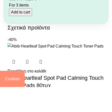
For 3 items
Add to cart
Σχετικά προϊόντα
-40%
Προσθήκη στο καλάθι
Abib Heartleaf Spot Pad Calming Touch
Cookies
Toner Pads 80τμχ
24,90
€
14,90
€
-60%
Sold out