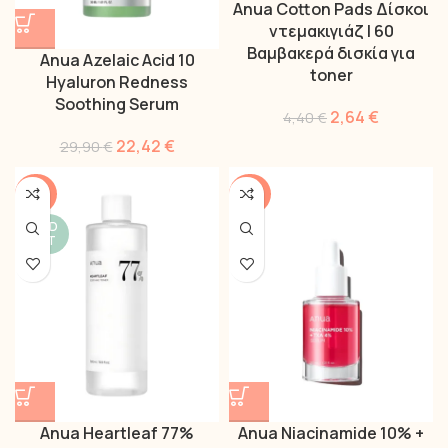
Anua Cotton Pads Δίσκοι
ντεμακιγιάζ | 60
Βαμβακερά δισκία για
Anua Azelaic Acid 10
toner
Hyaluron Redness
Soothing Serum
2,64
€
4,40
€
22,42
€
29,90
€
-60%
-46%
SOLD
OUT
Anua Heartleaf 77%
Anua Niacinamide 10% +