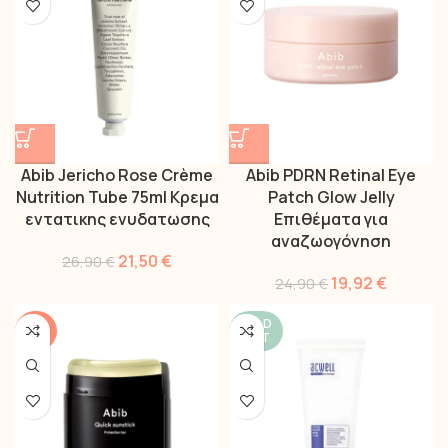
Abib Jericho Rose Crème
Abib PDRN Retinal Eye
Nutrition Tube 75ml Κρεμα
Patch Glow Jelly
εντατικης ενυδατωσης
Επιθέματα για
αναζωογόνηση
21,50
€
26,90
€
19,92
€
24,90
€
SOLD
-40%
OUT