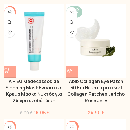
SOLD
-15%
OUT
A PIEU Madecassoside
Abib Collagen Eye Patch
Sleeping Mask Ενυδατικη
60 Επιθέματα ματιών |
Κρεμα Μάσκα Νυκτός για
Collagen Patches Jericho
24ωρη ενυδάτωση
Rose Jelly
16,06
€
24,90
€
18,90
€
-14%
-40%