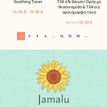
Soothing Toner
TXA 4% Serum | Ορός με
Νιασιναμίδη & TXA για
14,94
€
–
15,96
€
ομοιόμορφο τόνο
16,00
€
29,90
€
1
2
3
4
…
14
15
16
→