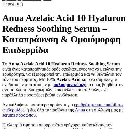
10
Περιγραφή
Hyaluron
Redness
Anua Azelaic Acid 10 Hyaluron
Soothing
Serum
Redness Soothing Serum –
ποσότητα
Καταπράυνση & Ομοιόμορφη
Επιδερμίδα
Το
Anua Azelaic Acid 10 Hyaluron Redness Soothing Serum
είναι ένας καταπραϋντικός ορός σχεδιασμένος για να μειώνει την
ερυθρότητα, να εξισορροπεί την επιδερμίδα και να βελτιώνει τον
τόνο του δέρματος. Με
10% Azelaic Acid
και ένα σύμπλεγμα
ενυδατικών συστατικών με
υαλουρονικό οξύ
, ο ορός βοηθά στην
αντιμετώπιση δυσχρωμιών, κοκκινίλας και ατελειών, ενώ
παράλληλα προσφέρει βαθιά ενυδάτωση.
Ανακάλυψε περισσότερα προϊόντα για
ερυθρότητα και ευαίσθητες
επιδερμίδες
, ή δες όλα τα προϊόντα της
Anua
στη συλλογή μας με
serums προσώπου
.
Η ελαφριά υφή του απορροφάται γρήγορα, καθιστώντας τον