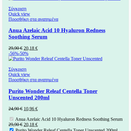
Σύγκριση
Quick view
Προσθήκη στα αγαπημένα
Anua Azelaic Acid 10 Hyaluron Redness
Soothing Serum
Original
Η
29,90
€
20,18
€
price
τρέχουσα
-56%
-50%
was:
τιμή
29,90 €.
είναι:
20,18 €.
Σύγκριση
Quick view
Προσθήκη στα αγαπημένα
Purito Wonder Releaf Centella Toner
Unscented 200ml
Original
Η
24,90
€
10,96
€
price
τρέχουσα
was:
τιμή
Anua Azelaic Acid 10 Hyaluron Redness Soothing Serum
24,90 €.
Original
είναι:
Η
29,90
€
20,18
€
price
10,96 €.
τρέχουσα
Purito Wonder Releaf Centella Toner Unscented 200ml