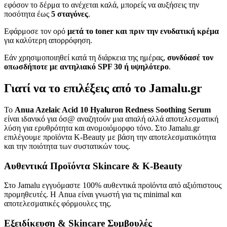
εφόσον το δέρμα το ανέχεται καλά, μπορείς να αυξήσεις την
ποσότητα έως
5 σταγόνες
.
Εφάρμοσε τον ορό
μετά το toner και πριν την ενυδατική κρέμα
για καλύτερη απορρόφηση.
Εάν χρησιμοποιηθεί κατά τη διάρκεια της ημέρας,
συνδύασέ τον
οπωσδήποτε με αντηλιακό SPF 30 ή υψηλότερο
.
Γιατί να το επιλέξεις από το Jamalu.gr
Το
Anua Azelaic Acid 10 Hyaluron Redness Soothing Serum
είναι ιδανικό για όσ@ αναζητούν μια απαλή αλλά αποτελεσματική
λύση για ερυθρότητα και ανομοιόμορφο τόνο. Στο Jamalu.gr
επιλέγουμε προϊόντα K-Beauty με βάση την αποτελεσματικότητα
και την ποιότητα των συστατικών τους.
Αυθεντικά Προϊόντα Skincare & K-Beauty
Στο Jamalu εγγυόμαστε 100% αυθεντικά προϊόντα από αξιόπιστους
προμηθευτές. Η Anua είναι γνωστή για τις minimal και
αποτελεσματικές φόρμουλες της.
Εξειδίκευση & Skincare Συμβουλές