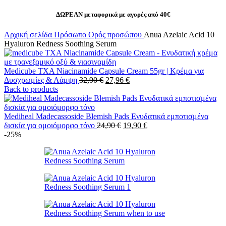
ΔΩΡΕΑΝ μεταφορικά με αγορές από 40€
Αρχική σελίδα
Πρόσωπο
Ορός προσώπου
Anua Azelaic Acid 10
Hyaluron Redness Soothing Serum
Medicube TXA Niacinamide Capsule Cream 55gr | Κρέμα για
Original
Η
Δυσχρωμίες & Λάμψη
32,90
€
27,96
€
price
τρέχουσα
Back to products
was:
τιμή
32,90 €.
είναι:
27,96 €.
Mediheal Madecassoside Blemish Pads Ενυδατικά εμποτισμένα
Original
Η
δισκία για ομοιόμορφο τόνο
24,90
€
19,90
€
price
τρέχουσα
-25%
was:
τιμή
24,90 €.
είναι:
19,90 €.