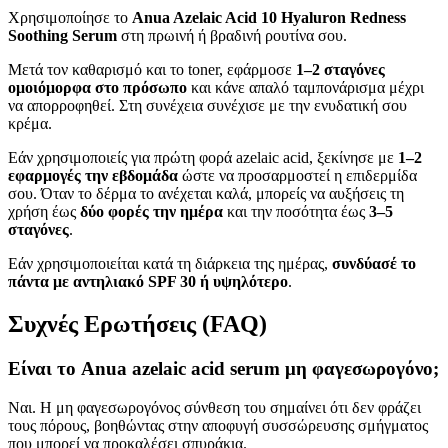
Χρησιμοποίησε το
Anua Azelaic Acid 10 Hyaluron Redness
Soothing Serum
στη πρωινή ή βραδινή ρουτίνα σου.
Μετά τον καθαρισμό και το toner, εφάρμοσε
1–2 σταγόνες
ομοιόμορφα στο πρόσωπο
και κάνε απαλό ταμπονάρισμα μέχρι
να απορροφηθεί. Στη συνέχεια συνέχισε με την ενυδατική σου
κρέμα.
Εάν χρησιμοποιείς για πρώτη φορά azelaic acid, ξεκίνησε με
1–2
εφαρμογές την εβδομάδα
ώστε να προσαρμοστεί η επιδερμίδα
σου. Όταν το δέρμα το ανέχεται καλά, μπορείς να αυξήσεις τη
χρήση έως
δύο φορές την ημέρα
και την ποσότητα έως
3–5
σταγόνες
.
Εάν χρησιμοποιείται κατά τη διάρκεια της ημέρας,
συνδύασέ το
πάντα με αντηλιακό SPF 30 ή υψηλότερο
.
Συχνές Ερωτήσεις (FAQ)
Είναι το Anua azelaic acid serum μη φαγεσωρογόνο;
Ναι. Η μη φαγεσωρογόνος σύνθεση του σημαίνει ότι δεν φράζει
τους πόρους, βοηθώντας στην αποφυγή συσσώρευσης σμήγματος
που μπορεί να προκαλέσει σπυράκια.