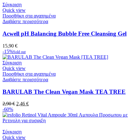
14,90 €.
Σύγκριση
Quick view
Προσθήκη στα αγαπημένα
Διαβάστε περισσότερα
Acwell pH Balancing Bubble Free Cleansing Gel
15,90
€
-15%
Sold out
Σύγκριση
Quick view
Προσθήκη στα αγαπημένα
Διαβάστε περισσότερα
BARULAB The Clean Vegan Mask TEA TREE
Original
Η
2,90
€
2,46
€
price
τρέχουσα
-60%
was:
τιμή
2,90 €.
είναι:
2,46 €.
Σύγκριση
Quick view