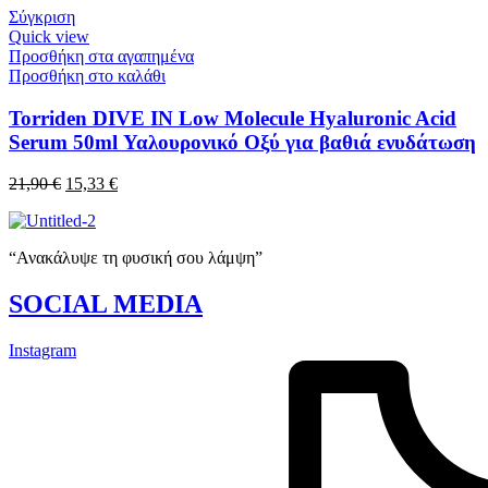
Σύγκριση
Quick view
Προσθήκη στα αγαπημένα
Προσθήκη στο καλάθι
Torriden DIVE IN Low Molecule Hyaluronic Acid
Serum 50ml Υαλουρονικό Οξύ για βαθιά ενυδάτωση
Original
Η
21,90
€
15,33
€
price
τρέχουσα
was:
τιμή
21,90 €.
είναι:
“Ανακάλυψε τη φυσική σου λάμψη”
15,33 €.
SOCIAL MEDIA
Instagram