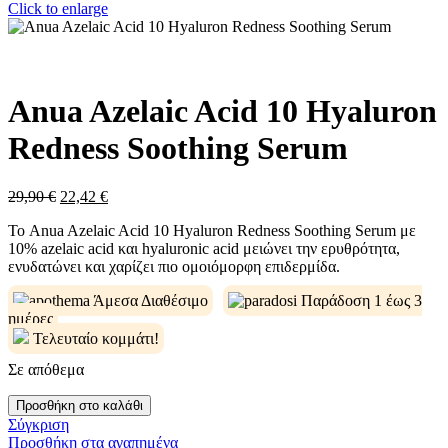
Click to enlarge
Anua Azelaic Acid 10 Hyaluron
Redness Soothing Serum
Original
Η
29,90
€
22,42
€
price
τρέχουσα
Το Anua Azelaic Acid 10 Hyaluron Redness Soothing Serum με
was:
τιμή
10% azelaic acid και hyaluronic acid μειώνει την ερυθρότητα,
29,90 €.
είναι:
ενυδατώνει και χαρίζει πιο ομοιόμορφη επιδερμίδα.
22,42 €.
Άμεσα Διαθέσιμο
Παράδοση 1 έως 3
ημέρες
Τελευταίο κομμάτι!
Σε απόθεμα
Anua
Προσθήκη στο καλάθι
Azelaic
Σύγκριση
Acid
Προσθήκη στα αγαπημένα