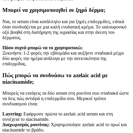
Μπορεί να χρησιμοποιηθεί σε ξηρό δέρμα;
Ναι, το serum είναι κατάλληλο και για ξηρές επιδερμίδες, ειδικά
όταν συνδυάζεται με μια καλή ενυδατική κρέμα. Το υαλουρονικό
οξύ βοηθά στη διατήρηση της υγρασίας και στην άνεση του
δέρματος.
Πόσο συχνά μπορώ να το χρησιμοποιώ;
Ξεκινήστε 1-2 φορές την εβδομάδα και αυξήστε σταδιακά μέχρι
δύο φορές την ημέρα ανάλογα με την ανεκτικότητα της
επιδερμίδας.
Πώς μπορώ να συνδυάσω το azelaic acid με
niacinamide;
Μπορείς να εισάγεις τα δύο serum στη ρουτίνα σου σταδιακά ώστε
να δεις πώς αντιδρά η επιδερμίδα σου. Μερικοί τρόποι
συνδυασμού είναι:
Layering:
Εφάρμοσε πρώτα το azelaic acid serum και στη
συνέχεια το niacinamide.
Διαχωρισμός ρουτίνας:
Χρησιμοποίησε azelaic acid το πρωί και
niacinamide το βράδυ.