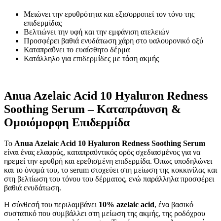
Μειώνει την ερυθρότητα και εξισορροπεί τον τόνο της
επιδερμίδας
Βελτιώνει την υφή και την εμφάνιση ατελειών
Προσφέρει βαθιά ενυδάτωση χάρη στο υαλουρονικό οξύ
Καταπραΰνει το ευαίσθητο δέρμα
Κατάλληλο για επιδερμίδες με τάση ακμής
Anua Azelaic Acid 10 Hyaluron Redness
Soothing Serum – Καταπράυνση &
Ομοιόμορφη Επιδερμίδα
Το
Anua Azelaic Acid 10 Hyaluron Redness Soothing Serum
είναι ένας ελαφρύς, καταπραϋντικός ορός σχεδιασμένος για να
ηρεμεί την ερυθρή και ερεθισμένη επιδερμίδα. Όπως υποδηλώνει
και το όνομά του, το serum στοχεύει στη μείωση της κοκκινίλας και
στη βελτίωση του τόνου του δέρματος, ενώ παράλληλα προσφέρει
βαθιά ενυδάτωση.
Η σύνθεσή του περιλαμβάνει
10% azelaic acid
, ένα βασικό
συστατικό που συμβάλλει στη μείωση της ακμής, της ροδόχρου