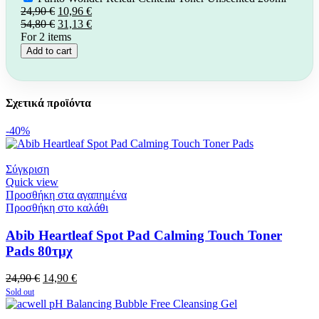
was:
τιμή
Original
Η
24,90
€
10,96
€
29,90 €.
είναι:
price
Original
τρέχουσα
Η
54,80
€
31,13
€
20,18 €.
was:
price
τιμή
τρέχουσα
For 2 items
24,90 €.
was:
είναι:
τιμή
Add to cart
54,80 €.
10,96 €.
είναι:
31,13 €.
Σχετικά προϊόντα
-40%
Σύγκριση
Quick view
Προσθήκη στα αγαπημένα
Προσθήκη στο καλάθι
Abib Heartleaf Spot Pad Calming Touch Toner
Pads 80τμχ
Original
Η
24,90
€
14,90
€
price
τρέχουσα
Sold out
was:
τιμή
24,90 €.
είναι: