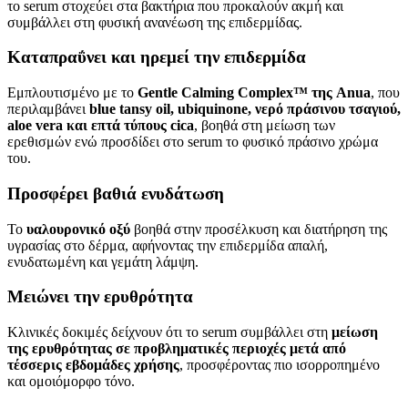
το serum στοχεύει στα βακτήρια που προκαλούν ακμή και
συμβάλλει στη φυσική ανανέωση της επιδερμίδας.
Καταπραΰνει και ηρεμεί την επιδερμίδα
Εμπλουτισμένο με το
Gentle Calming Complex™ της Anua
, που
περιλαμβάνει
blue tansy oil, ubiquinone, νερό πράσινου τσαγιού,
aloe vera και επτά τύπους cica
, βοηθά στη μείωση των
ερεθισμών ενώ προσδίδει στο serum το φυσικό πράσινο χρώμα
του.
Προσφέρει βαθιά ενυδάτωση
Το
υαλουρονικό οξύ
βοηθά στην προσέλκυση και διατήρηση της
υγρασίας στο δέρμα, αφήνοντας την επιδερμίδα απαλή,
ενυδατωμένη και γεμάτη λάμψη.
Μειώνει την ερυθρότητα
Κλινικές δοκιμές δείχνουν ότι το serum συμβάλλει στη
μείωση
της ερυθρότητας σε προβληματικές περιοχές μετά από
τέσσερις εβδομάδες χρήσης
, προσφέροντας πιο ισορροπημένο
και ομοιόμορφο τόνο.