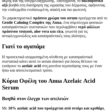
ακμής και της υπερμελάγχρωσης. Ταυτόχρονα, το
υαλουρονικό
οξύ
βοηθά στη διατήρηση της υγρασίας του δέρματος, αφήνοντας
την επιδερμίδα ενυδατωμένη, απαλή και πιο φωτεινή.
Το χαρακτηριστικό
πράσινο χρώμα του serum
προέρχεται από το
Gentle Calming Complex της Anua
, ένα σύμπλεγμα φυσικών
καταπραϋντικών συστατικών που περιλαμβάνει
νερό φύλλων
πράσινου τσαγιού, aloe vera και cica
, γνωστά για τις
αντιφλεγμονώδεις και καταπραϋντικές τους ιδιότητες.
Γιατί το αγαπάμε
Η προσεκτικά ισορροπημένη σύνθεση με καταπραϋντικά
συστατικά κάνει αυτό το serum ιδανικό για όσους θέλουν να
εισάγουν το
azelaic acid
στη ρουτίνα περιποίησης τους με έναν
ήπιο και αποτελεσματικό τρόπο.
Κύρια Οφέλη του Anua Azelaic Acid
Serum
Βοηθά στον έλεγχο των ατελειών
Με
10% azelaic acid που προέρχεται από σιτάρι και κριθάρι
,