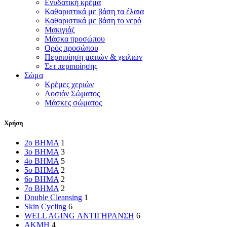
Ενυδατική κρέμα
Καθαριστικά με βάση τα έλαια
Καθαριστικά με βάση το νερό
Μακιγιάζ
Μάσκα προσώπου
Ορός προσώπου
Περιποίηση ματιών & χειλιών
Σετ περιποίησης
Σώμα
Κρέμες χεριών
Λοσιόν Σώματος
Μάσκες σώματος
Χρήση
2o BHMA
1
3ο ΒΗΜΑ
3
4ο ΒΗΜΑ
5
5o BHMA
2
6ο ΒΗΜΑ
2
7ο ΒΗΜΑ
2
Double Cleansing
1
Skin Cycling
6
WELL AGING ΑΝΤΙΓΗΡΑΝΣΗ
6
ΑΚΜΗ
4