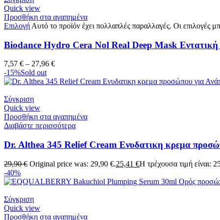
Quick view
Προσθήκη στα αγαπημένα
Επιλογή
Αυτό το προϊόν έχει πολλαπλές παραλλαγές. Οι επιλογές μπ
Biodance Hydro Cera Nol Real Deep Mask Εντατικ
7,57
€
–
27,96
€
-15%
Sold out
Σύγκριση
Quick view
Προσθήκη στα αγαπημένα
Διαβάστε περισσότερα
Dr. Althea 345 Relief Cream Ενυδατικη κρεμα προσ
29,90
€
Original price was: 29,90 €.
25,41
€
Η τρέχουσα τιμή είναι: 25
-40%
Σύγκριση
Quick view
Προσθήκη στα αγαπημένα