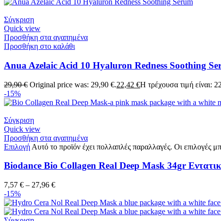
Σύγκριση
Quick view
Προσθήκη στα αγαπημένα
Προσθήκη στο καλάθι
Anua Azelaic Acid 10 Hyaluron Redness Soothing S
29,90
€
Original price was: 29,90 €.
22,42
€
Η τρέχουσα τιμή είναι: 22
-15%
Σύγκριση
Quick view
Προσθήκη στα αγαπημένα
Επιλογή
Αυτό το προϊόν έχει πολλαπλές παραλλαγές. Οι επιλογές μπ
Biodance Bio Collagen Real Deep Mask 34gr Εντατι
7,57
€
–
27,96
€
-15%
Σύγκριση