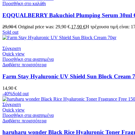
Προσθήκη στο καλάθι
EQQUALBERRY Bakuchiol Plumping Serum 30ml Ορό
29,90
€
Original price was: 29,90 €.
17,90
€
Η τρέχουσα τιμή είναι: 17
Sold out
Σύγκριση
Quick view
Προσθήκη στα αγαπημένα
Διαβάστε περισσότερα
Farm Stay Hyaluronic UV Shield Sun Block Cream 
14,90
€
-40%
Sold out
Σύγκριση
Quick view
Προσθήκη στα αγαπημένα
Διαβάστε περισσότερα
haruharu wonder Black Rice Hyaluronic Toner Frag