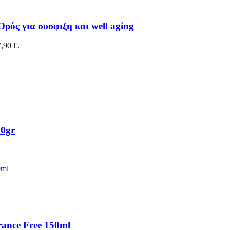
ς για συσφιξη και well aging
,90 €.
70gr
rance Free 150ml