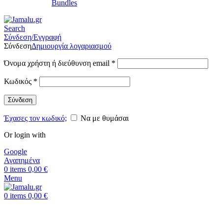
Bundles
Search
Σύνδεση/Εγγραφή
Σύνδεση
Δημιουργία λογαριασμού
Όνομα χρήστη ή διεύθυνση email
*
Κωδικός
*
Σύνδεση
Έχασες τον κωδικό;
Να με θυμάσαι
Or login with
Google
Αγαπημένα
0
items
0,00
€
Menu
0
items
0,00
€