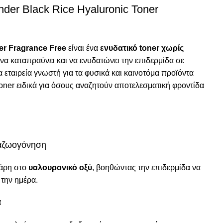
onder Black Rice Hyaluronic Toner
er Fragrance Free
είναι ένα
ενυδατικό toner χωρίς
 να καταπραΰνει και να ενυδατώνει την επιδερμίδα σε
ια εταιρεία γνωστή για τα φυσικά και καινοτόμα προϊόντα
 toner ειδικά για όσους αναζητούν αποτελεσματική φροντίδα
ναζωογόνηση
άρη στο
υαλουρονικό οξύ
, βοηθώντας την επιδερμίδα να
 την ημέρα.
α