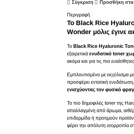
Σύγκριση
Προσθήκη στα
Περιγραφή
Το Black Rice Hyalur
Wonder μόλις έγινε α
Το
Black Rice Hyaluronic Ton
εξαιρετικά
ενυδατικό toner χ
ακόμα και για τις πιο ευαίσθητες
Εμπλουτισμένο με εκχύλισμα μα
προσφέρει εντατική ενυδάτωση,
ενισχύοντας τον φυσικό φρα
To πιο δημοφιλές toner της Ha
απαλλαγμένη από άρωμα, αιθέρι
επιδερμίδα ή προτιμούν προϊόντ
φέρει την απόλυτη ισορροπία σ