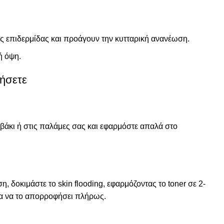
ς επιδερμίδας και προάγουν την κυτταρική ανανέωση.
ή όψη.
ήσετε
άκι ή στις παλάμες σας και εφαρμόστε απαλά στο
ση, δοκιμάστε το
skin flooding
, εφαρμόζοντας το toner σε 2-
μα να το απορροφήσει πλήρως.