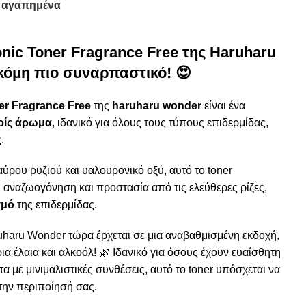
 αγαπημένα
onic Toner Fragrance Free της Haruharu
κόμη πιο συναρπαστικό! 😍
er Fragrance Free
της
haruharu wonder
είναι ένα
ωρίς άρωμα
, ιδανικό για όλους τους τύπους επιδερμίδας,
.
ύρου ρυζιού και υαλουρονικό οξύ, αυτό το toner
 αναζωογόνηση και προστασία από τις ελεύθερες ρίζες,
γμό
της επιδερμίδας.
ruharu Wonder τώρα έρχεται σε μια αναβαθμισμένη εκδοχή,
α έλαια και αλκοόλ! 🌿 Ιδανικό για όσους έχουν ευαίσθητη
α με μινιμαλιστικές συνθέσεις, αυτό το toner υπόσχεται να
την περιποίησή σας.