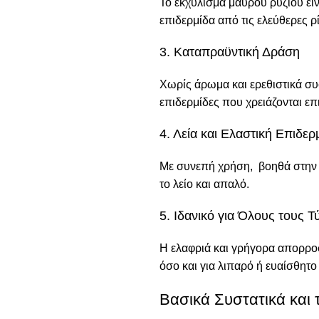
Το εκχύλισμα μαύρου ρυζιού εί
επιδερμίδα από τις ελεύθερες ρ
3. Καταπραϋντική Δράση
Χωρίς άρωμα και ερεθιστικά συστ
επιδερμίδες που χρειάζονται επ
4. Λεία και Ελαστική Επιδερ
Με συνεπή χρήση, βοηθά στην 
το λείο και απαλό.
5. Ιδανικό για Όλους τους 
Η ελαφριά και γρήγορα απορροφ
όσο και για λιπαρό ή ευαίσθητο
Βασικά Συστατικά και 