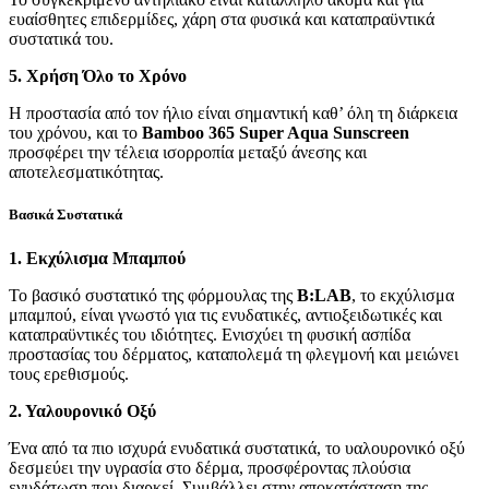
ευαίσθητες επιδερμίδες, χάρη στα φυσικά και καταπραϋντικά
συστατικά του.
5. Χρήση Όλο το Χρόνο
Η προστασία από τον ήλιο είναι σημαντική καθ’ όλη τη διάρκεια
του χρόνου, και το
Bamboo 365 Super Aqua Sunscreen
προσφέρει την τέλεια ισορροπία μεταξύ άνεσης και
αποτελεσματικότητας.
Βασικά Συστατικά
1. Εκχύλισμα Μπαμπού
Το βασικό συστατικό της φόρμουλας της
B
:LAB
, το εκχύλισμα
μπαμπού, είναι γνωστό για τις ενυδατικές, αντιοξειδωτικές και
καταπραϋντικές του ιδιότητες. Ενισχύει τη φυσική ασπίδα
προστασίας του δέρματος, καταπολεμά τη φλεγμονή και μειώνει
τους ερεθισμούς.
2. Υαλουρονικό Οξύ
Ένα από τα πιο ισχυρά ενυδατικά συστατικά, το υαλουρονικό οξύ
δεσμεύει την υγρασία στο δέρμα, προσφέροντας πλούσια
ενυδάτωση που διαρκεί. Συμβάλλει στην αποκατάσταση της