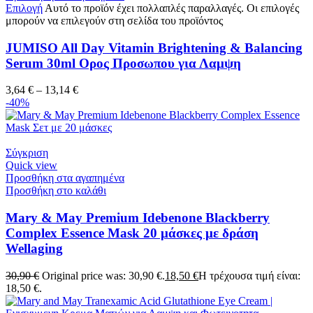
Επιλογή
Αυτό το προϊόν έχει πολλαπλές παραλλαγές. Οι επιλογές
μπορούν να επιλεγούν στη σελίδα του προϊόντος
JUMISO All Day Vitamin Brightening & Balancing
Serum 30ml Ορος Προσωπου για Λαμψη
3,64
€
–
13,14
€
-40%
Σύγκριση
Quick view
Προσθήκη στα αγαπημένα
Προσθήκη στο καλάθι
Mary & May Premium Idebenone Blackberry
Complex Essence Mask 20 μάσκες με δράση
Wellaging
30,90
€
Original price was: 30,90 €.
18,50
€
Η τρέχουσα τιμή είναι:
18,50 €.