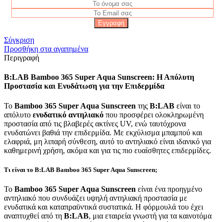
Σύγκριση
Προσθήκη στα αγαπημένα
Περιγραφή
B:LAB Bamboo 365 Super Aqua Sunscreen: Η Απόλυτη
Προστασία και Ενυδάτωση για την Επιδερμίδα
Το
Bamboo 365 Super Aqua Sunscreen
της
B:LAB
είναι το
απόλυτο
ενυδατικό αντηλιακό
που προσφέρει ολοκληρωμένη
προστασία από τις βλαβερές ακτίνες UV, ενώ ταυτόχρονα
ενυδατώνει βαθιά την επιδερμίδα. Με εκχύλισμα μπαμπού και
ελαφριά, μη λιπαρή σύνθεση, αυτό το αντηλιακό είναι ιδανικό για
καθημερινή χρήση, ακόμα και για τις πιο ευαίσθητες επιδερμίδες.
Τι είναι το B:LAB Bamboo 365 Super Aqua Sunscreen;
Το
Bamboo 365 Super Aqua Sunscreen
είναι ένα προηγμένο
αντηλιακό που συνδυάζει υψηλή αντηλιακή προστασία με
ενυδατικά και καταπραϋντικά συστατικά. Η φόρμουλά του έχει
αναπτυχθεί από τη
B:LAB
, μια εταιρεία γνωστή για τα καινοτόμα