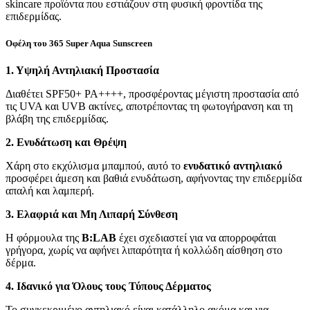
skincare προϊόντα που εστιάζουν στη φυσική φροντίδα της
επιδερμίδας.
Οφέλη του 365 Super Aqua Sunscreen
1. Υψηλή Αντηλιακή Προστασία
Διαθέτει SPF50+ PA++++, προσφέροντας μέγιστη προστασία από
τις UVA και UVB ακτίνες, αποτρέποντας τη φωτογήρανση και τη
βλάβη της επιδερμίδας.
2. Ενυδάτωση και Θρέψη
Χάρη στο εκχύλισμα μπαμπού, αυτό το
ενυδατικό αντηλιακό
προσφέρει άμεση και βαθιά ενυδάτωση, αφήνοντας την επιδερμίδα
απαλή και λαμπερή.
3. Ελαφριά και Μη Λιπαρή Σύνθεση
Η φόρμουλα της
B:LAB
έχει σχεδιαστεί για να απορροφάται
γρήγορα, χωρίς να αφήνει λιπαρότητα ή κολλώδη αίσθηση στο
δέρμα.
4. Ιδανικό για Όλους τους Τύπους Δέρματος
Το συγκεκριμένο αντηλιακό είναι κατάλληλο ακόμα και για