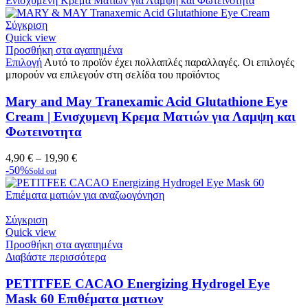
Σύγκριση
Quick view
Προσθήκη στα αγαπημένα
Επιλογή
Αυτό το προϊόν έχει πολλαπλές παραλλαγές. Οι επιλογές
μπορούν να επιλεγούν στη σελίδα του προϊόντος
Mary and May Tranexamic Acid Glutathione Eye
Cream | Ενισχυμενη Κρεμα Ματιών για Λαμψη και
Φωτεινοτητα
4,90
€
–
19,90
€
-50%
Sold out
Σύγκριση
Quick view
Προσθήκη στα αγαπημένα
Διαβάστε περισσότερα
PETITFEE CACAO Energizing Hydrogel Eye
Mask 60 Επιθέματα ματιων