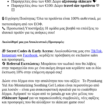
Παραγγελίες άνω των €60: Δώρο
αξεσουάρ skincare
💝
Παραγγελίες άνω των €100: Δώρο
travel size προϊόντα
🫶
🏻
🔒 Εγγύηση Ποιότητας: Όλα τα προϊόντα είναι 100% αυθεντικά, με
πιστοποίηση από τον ΕΟΦ.
📞 Προσωπική Υποστήριξη: Η ομάδα μας βοηθά να επιλέξεις το
ιδανικό προϊόν για τις ανάγκες σου!
Ακολούθησέ μας για Αποκλειστικές Προσφορές:
🎁
Secret Codes & Early Access:
Ακολουθώντας μας στο
TikTok
,
Instagram
και
Facebook
, κερδίζετε πρόσβαση σε exclusive sales
και προσφορές.
🔄
Referral Εκπτώσεις:
Μοιράσου τον κωδικό που θα λάβεις
στην παραγγελία σου με ένα ακόμη άτομα και κερδίστε και οι δύο
έκπτωση 10% στην επόμενη αγορά σας!
Δώσε στο δέρμα σου την απαλότητα που του αξίζει: Το Pyunkang
Yul Ato Moisturizing Soothing Gel Lotion είναι περισσότερο από
μια λοσιόν – είναι μια ανακουφιστική αγκαλιά για το ευαίσθητο
δέρμα. Αγόρασέ το τώρα από το jamalu.gr και γίνε μέλος του
#Skincare Squad
για να παρακολουθείς συμβουλές, νέες αφίξεις
και προσφορές που θα αλλάξουν το skincare game σου!