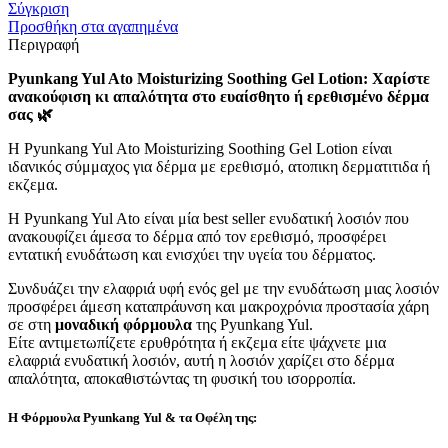
Σύγκριση
Προσθήκη στα αγαπημένα
Περιγραφή
Pyunkang Yul Ato Moisturizing Soothing Gel Lotion: Χαρίστε
ανακούφιση κι απαλότητα στο ευαίσθητο ή ερεθισμένο δέρμα
σας 🌿
Η Pyunkang Yul Ato Moisturizing Soothing Gel Lotion είναι
ιδανικός σύμμαχος για δέρμα με ερεθισμό, ατοπικη δερματιτιδα ή
εκζεμα.
Η Pyunkang Yul Ato είναι μία best seller ενυδατική λοσιόν που
ανακουφίζει άμεσα το δέρμα από τον ερεθισμό, προσφέρει
εντατική ενυδάτωση και ενισχύει την υγεία του δέρματος.
Συνδυάζει την ελαφριά υφή ενός gel με την ενυδάτωση μιας λοσιόν
προσφέρει άμεση καταπράυνση και μακροχρόνια προστασία χάρη
σε στη
μοναδική φόρμουλα
της Pyunkang Yul.
Είτε αντιμετωπίζετε ερυθρότητα ή εκζεμα είτε ψάχνετε μια
ελαφριά ενυδατική λοσιόν, αυτή η λοσιόν χαρίζει στο δέρμα
απαλότητα, αποκαθιστώντας τη φυσική του ισορροπία.
Η Φόρμουλα Pyunkang Yul & τα Οφέλη της: