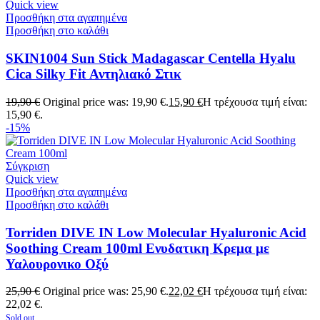
Quick view
Προσθήκη στα αγαπημένα
Προσθήκη στο καλάθι
SKIN1004 Sun Stick Madagascar Centella Hyalu
Cica Silky Fit Αντηλιακό Στικ
19,90
€
Original price was: 19,90 €.
15,90
€
Η τρέχουσα τιμή είναι:
15,90 €.
-15%
Σύγκριση
Quick view
Προσθήκη στα αγαπημένα
Προσθήκη στο καλάθι
Torriden DIVE IN Low Molecular Hyaluronic Acid
Soothing Cream 100ml Ενυδατικη Κρεμα με
Υαλουρονικο Οξύ
25,90
€
Original price was: 25,90 €.
22,02
€
Η τρέχουσα τιμή είναι:
22,02 €.
Sold out