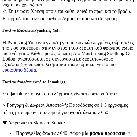
νύχτα, αν χρειάζεται.
⚠️ Σημείωση: Χρησιμοποιείται καθημερινά το πρωί και το βράδυ.
Εφαρμόζεται μόνο σε καθαρό δέρμα, ακόμα και σε βρέφη.
Γιατί να Επιλέξεις Pyunkang Yul;
Η Pyunkang Yul είναι γνωστή για τις κλινικά ελεγμένες φόρμουλές
της, που στοχεύουν στην ενίσχυση του δερματικού φραγμού χωρίς
παρενέργειες. Κάθε προϊόν, όπως η Ato Moisturizing Soothing Gel
Lotion, αναπτύσσεται σε συνεργασία με δερματολόγους,
εξασφαλίζοντας αποτελεσματικότητα ακόμα και για το πιο
ευαίσθητο δέρμα
.
Γιατί να Αγοράσεις από το Jamalu.gr;
Στο jamalu.gr, η υγεία του δέρματος γίνεται προτεραιότητα:
⚡ Γρήγορη & Δωρεάν Αποστολή: Παραδόσεις σε 1-3 εργάσιμες
μέρες με δωρεάν μεταφορικά για αγορές άνω των €50.
💖 Δώρα για το Skincare Squad:
Παραγγελίες άνω των €40: Δώρο μία
μάσκα προσώπο
υ ✨