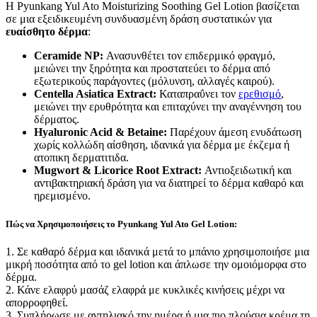
Η Pyunkang Yul Ato Moisturizing Soothing Gel Lotion βασίζεται
σε μια εξειδικευμένη συνδυασμένη δράση συστατικών για
ευαίσθητο δέρμα
:
Ceramide NP:
Ανασυνθέτει τον επιδερμικό φραγμό,
μειώνει την ξηρότητα και προστατεύει το δέρμα από
εξωτερικούς παράγοντες (μόλυνση, αλλαγές καιρού).
Centella Asiatica Extract:
Καταπραΰνει τον
ερεθισμό
,
μειώνει την ερυθρότητα και επιταχύνει την αναγέννηση του
δέρματος.
Hyaluronic Acid & Betaine:
Παρέχουν άμεση ενυδάτωση
χωρίς κολλώδη αίσθηση, ιδανικά για δέρμα με έκζεμα ή
ατοπικη δερματιτιδα.
Mugwort & Licorice Root Extract:
Αντιοξειδωτική και
αντιβακτηριακή δράση για να διατηρεί το δέρμα καθαρό και
ηρεμισμένο.
Πώς να Χρησιμοποιήσεις το Pyunkang Yul Ato Gel Lotion:
1. Σε καθαρό δέρμα και ιδανικά μετά το μπάνιο χρησιμοποιήσε μια
μικρή ποσότητα από το gel lotion και άπλωσε την ομοιόμορφα στο
δέρμα.
2. Κάνε ελαφρύ μασάζ ελαφρά με κυκλικές κινήσεις μέχρι να
απορροφηθεί.
3. Συπλήρωσε με αντηλιακό την ημέρα ή μια πιο πλούσια κρέμα τη