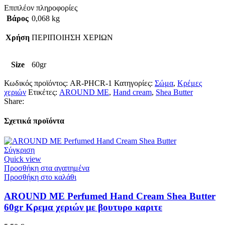
Επιπλέον πληροφορίες
Βάρος
0,068 kg
Χρήση
ΠΕΡΙΠΟΙΗΣΗ ΧΕΡΙΩΝ
Size
60gr
Κωδικός προϊόντος:
AR-PHCR-1
Κατηγορίες:
Σώμα
,
Κρέμες
χεριών
Ετικέτες:
AROUND ME
,
Hand cream
,
Shea Butter
Share:
Σχετικά προϊόντα
Σύγκριση
Quick view
Προσθήκη στα αγαπημένα
Προσθήκη στο καλάθι
AROUND ME Perfumed Hand Cream Shea Butter
60gr Kρεμα χεριών με βουτυρο καριτε