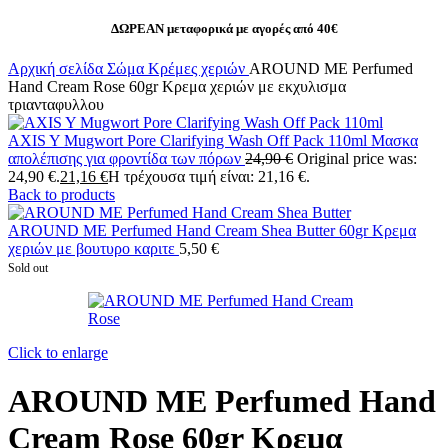
ΔΩΡΕΑΝ μεταφορικά με αγορές από 40€
Αρχική σελίδα
Σώμα
Κρέμες χεριών
AROUND ME Perfumed
Hand Cream Rose 60gr Kρεμα χεριών με εκχυλισμα
τριανταφυλλου
AXIS Y Mugwort Pore Clarifying Wash Off Pack 110ml Μασκα
απολέπισης για φροντίδα των πόρων
24,90
€
Original price was:
24,90 €.
21,16
€
Η τρέχουσα τιμή είναι: 21,16 €.
Back to products
AROUND ME Perfumed Hand Cream Shea Butter 60gr Kρεμα
χεριών με βουτυρο καριτε
5,50
€
Sold out
Click to enlarge
AROUND ME Perfumed Hand
Cream Rose 60gr Kρεμα