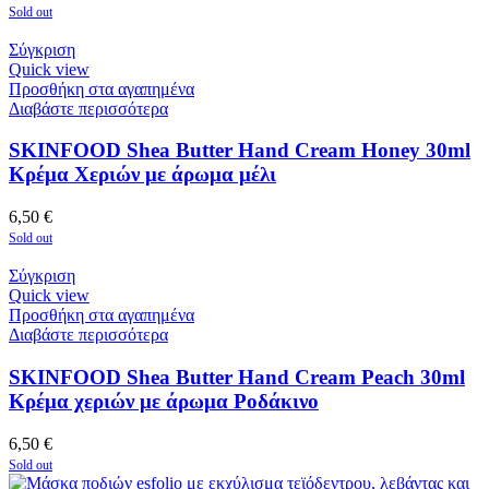
Sold out
Σύγκριση
Quick view
Προσθήκη στα αγαπημένα
Διαβάστε περισσότερα
SKINFOOD Shea Butter Hand Cream Honey 30ml
Κρέμα Χεριών με άρωμα μέλι
6,50
€
Sold out
Σύγκριση
Quick view
Προσθήκη στα αγαπημένα
Διαβάστε περισσότερα
SKINFOOD Shea Butter Hand Cream Peach 30ml
Κρέμα χεριών με άρωμα Ροδάκινο
6,50
€
Sold out