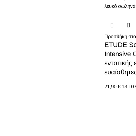
Προσθήκη στο
ETUDE Soo
Intensive
εντατικής
ευαίσθητε
21,90
€
13,10