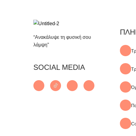
ΠΛΗ
“Ανακάλυψε τη φυσική σου
λάμψη”
Τρ
SOCIAL MEDIA
Τ
Όρ
Πο
Co