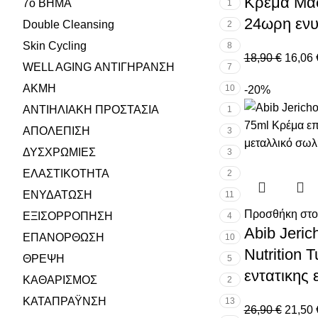
Κρεμα Μάσ
7ο ΒΗΜΑ
1
24ωρη εν
Double Cleansing
2
Skin Cycling
8
18,90
€
16,06
WELL AGING ΑΝΤΙΓΗΡΑΝΣΗ
7
ΑΚΜΗ
10
-20%
ΑΝΤΙΗΛΙΑΚΗ ΠΡΟΣΤΑΣΙΑ
1
ΑΠΟΛΕΠΙΣΗ
3
ΔΥΣΧΡΩΜΙΕΣ
3
ΕΛΑΣΤΙΚΟΤΗΤΑ
2
ΕΝΥΔΑΤΩΣΗ
11
Προσθήκη στο
ΕΞΙΣΟΡΡΟΠΗΣΗ
4
Abib Jeri
ΕΠΑΝΟΡΘΩΣΗ
10
Nutrition 
ΘΡΕΨΗ
5
εντατικης
ΚΑΘΑΡΙΣΜΟΣ
2
ΚΑΤΑΠΡΑΫΝΣΗ
13
26,90
€
21,50