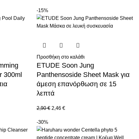
-15%
Προσθήκη στο καλάθι
mming
ETUDE Soon Jung
er 300ml
Panthensoside Sheet Mask για
πια
άμεση επανόρθωση σε 15
λεπτά
2,90
€
2,46
€
-30%