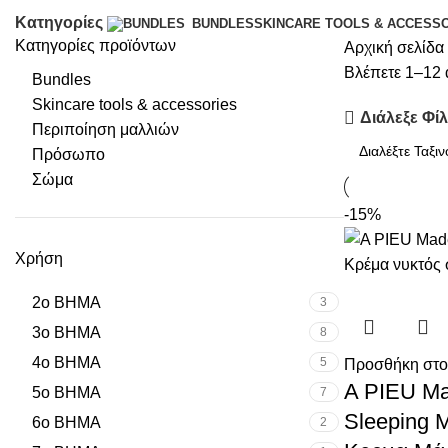
Κατηγορίες
SKINCARE TOOLS & ACCESS
BUNDLES
Κατηγορίες προϊόντων
Αρχική σελίδα
Βλέπετε 1–12 
Bundles
Skincare tools & accessories
Διάλεξε Φί
Περιποίηση μαλλιών
Πρόσωπο
Σώμα
-15%
Χρήση
2o BHMA
3
3ο ΒΗΜΑ
8
4ο ΒΗΜΑ
5
Προσθήκη στο
A PIEU Ma
5o BHMA
7
Sleeping 
6ο ΒΗΜΑ
2