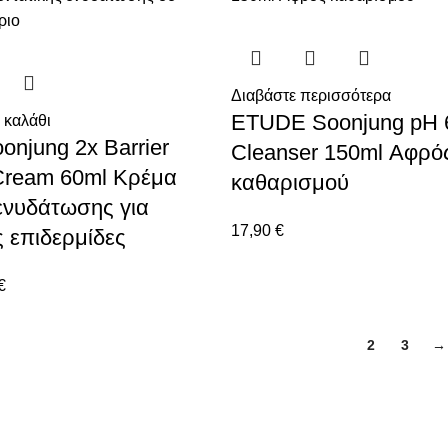
Διαβάστε περισσότερα
ETUDE Soonjung pH 
 καλάθι
njung 2x Barrier
Cleanser 150ml Αφρό
 Cream 60ml Κρέμα
καθαρισμού
 ενυδάτωσης για
17,90
€
ς επιδερμίδες
€
1
2
3
→