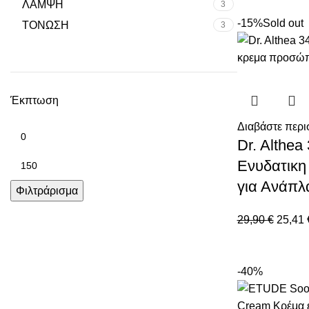
ΛΑΜΨΗ
3
-15%
Sold out
ΤΟΝΩΣΗ
3
Έκπτωση
Διαβάστε περι
Dr. Althea
Ενυδατικ
για Ανάπλ
Φιλτράρισμα
29,90
€
25,41
-40%