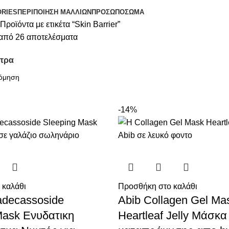
ORIES
ΠΕΡΙΠΟΊΗΣΗ ΜΑΛΛΙΏΝ
ΠΡΌΣΩΠΟ
ΣΏΜΑ
Προϊόντα με ετικέτα “Skin Barrier”
από 26 αποτελέσματα
λτρα
-14%
 καλάθι
Προσθήκη στο καλάθι
decassoside
Abib Collagen Gel Ma
Mask Ενυδατικη
Heartleaf Jelly Μάσκα