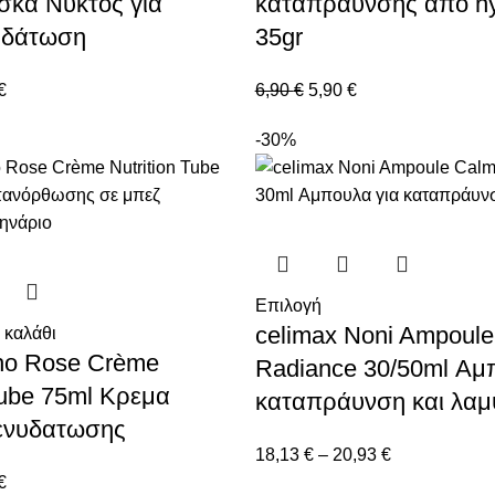
κα Νυκτός για
καταπράυνσης απο hy
υδάτωση
35gr
€
6,90
€
5,90
€
-30%
Επιλογή
celimax Noni Ampoule
 καλάθι
cho Rose Crème
Radiance 30/50ml Αμ
Tube 75ml Κρεμα
καταπράυνση και λα
 ενυδατωσης
18,13
€
–
20,93
€
€