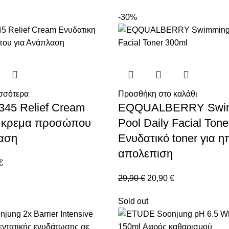
-30%
σσότερα
Προσθήκη στο καλάθι
 345 Relief Cream
EQQUALBERRY Swi
η κρεμα προσώπου
Pool Daily Facial Ton
αση
Ενυδατικό toner για η
απολεπιση
€
29,90
€
20,90
€
Sold out