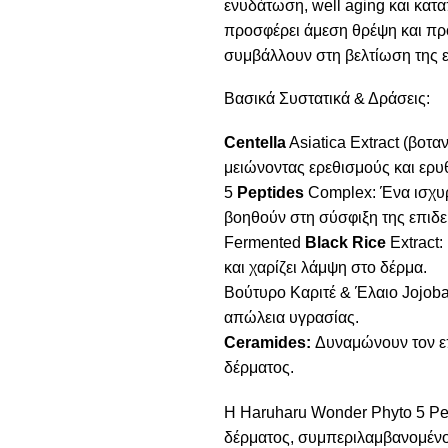
ενυδάτωση, well aging και κατ
προσφέρει άμεση θρέψη και προ
συμβάλλουν στη βελτίωση της ε
Βασικά Συστατικά & Δράσεις:
Centella
Asiatica Extract (βοτα
μειώνοντας ερεθισμούς και ερυ
5
Peptides
Complex: Ένα ισχυρ
βοηθούν στη σύσφιξη της επιδε
Fermented
Black Rice
Extract:
και χαρίζει λάμψη στο δέρμα.
Βούτυρο Καριτέ & Έλαιο Jojob
απώλεια υγρασίας.
Ceramides:
Δυναμώνουν τον επ
δέρματος.
Η Haruharu Wonder Phyto 5 Pep
δέρματος, συμπεριλαμβανομένο