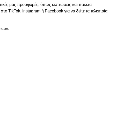
τικές μας προσφορές, όπως εκπτώσεις και πακέτα
 στο
TikTok
,
Instagram
ή
Facebook
για να δείτε τα τελευταία
σεων:
ζετε μια ελληνική επιχείρηση που έχει δεσμευτεί να φέρνει
σης δέρματος στο καταναλωτικό κοινό της χώρας 🌿.
er Phyto 5 Peptide Cream και αποκτήστε ενυδατωμένη,
ερμίδα! ✨