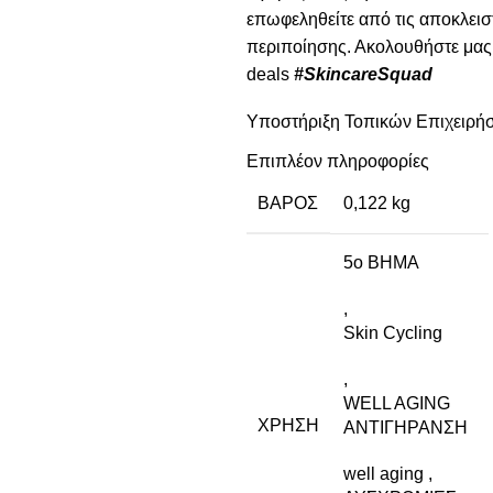
επωφεληθείτε από τις αποκλεισ
περιποίησης. Ακολουθήστε μας
deals
#SkincareSquad
Υποστήριξη Τοπικών Επιχειρή
Επιπλέον πληροφορίες
Επιλέγοντας το Jamalu.gr, στηρί
τα καλύτερα προϊόντα περιποίη
ΒΆΡΟΣ
0,122 kg
Ανακαλύψτε την Haruharu Wond
5o BHMA
λαμπερή και πιο σφριγηλή επιδ
,
Skin Cycling
,
WELL AGING
ΧΡΉΣΗ
ΑΝΤΙΓΗΡΑΝΣΗ
well aging
,