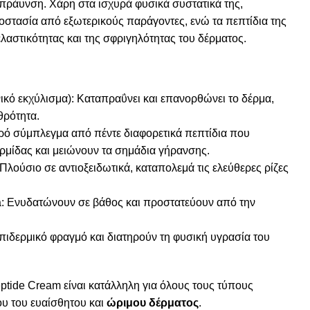
απράυνση. Χάρη στα ισχυρά φυσικά συστατικά της,
στασία από εξωτερικούς παράγοντες, ενώ τα πεπτίδια της
λαστικότητας και της σφριγηλότητας του δέρματος.
νικό εκχύλισμα): Καταπραΰνει και επανορθώνει το δέρμα,
θρότητα.
ό σύμπλεγμα από πέντε διαφορετικά πεπτίδια που
ρμίδας και μειώνουν τα σημάδια γήρανσης.
 Πλούσιο σε αντιοξειδωτικά, καταπολεμά τις ελεύθερες ρίζες
a: Ενυδατώνουν σε βάθος και προστατεύουν από την
ιδερμικό φραγμό και διατηρούν τη φυσική υγρασία του
tide Cream είναι κατάλληλη για όλους τους τύπους
υ του ευαίσθητου και
ώριμου δέρματος
.