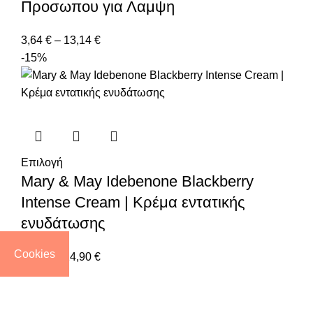
Προσωπου για Λαμψη
3,64
€
–
13,14
€
-15%
Επιλογή
Mary & May Idebenone Blackberry
Intense Cream | Κρέμα εντατικής
ενυδάτωσης
Cookies
4,17
€
–
24,90
€
-50%