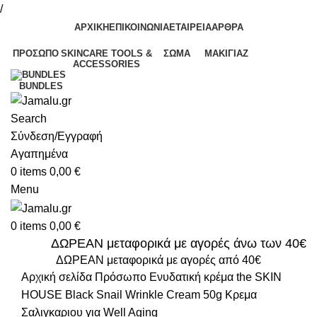
/
ΑΡΧΙΚΗ
ΕΠΙΚΟΙΝΩΝΙΑ
ΕΤΑΙΡΕΙΑ
ΑΡΘΡΑ
ΠΡΌΣΩΠΟ
SKINCARE TOOLS &
ΣΏΜΑ
ΜΑΚΙΓΙΆΖ
ACCESSORIES
BUNDLES
Search
Σύνδεση/Εγγραφή
Αγαπημένα
0
items
0,00
€
Menu
0
items
0,00
€
ΔΩΡΕΑΝ μεταφορικά με αγορές άνω των 40€
ΔΩΡΕΑΝ μεταφορικά με αγορές από 40€
Αρχική σελίδα
Πρόσωπο
Ενυδατική κρέμα
the SKIN
HOUSE Black Snail Wrinkle Cream 50g Κρεμα
Σαλιγκαριου για Well Aging