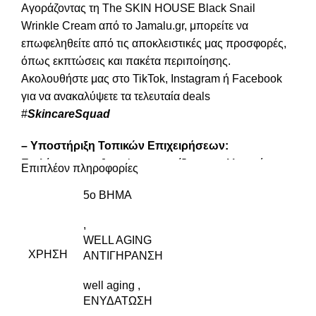
Αγοράζοντας τη The SKIN HOUSE Black Snail
Wrinkle Cream από το Jamalu.gr, μπορείτε να
επωφεληθείτε από τις αποκλειστικές μας προσφορές,
όπως εκπτώσεις και πακέτα περιποίησης.
Ακολουθήστε μας στο
TikTok
,
Instagram
ή
Facebook
για να ανακαλύψετε τα τελευταία deals
#
SkincareSquad
– Υποστήριξη Τοπικών Επιχειρήσεων:
Επιλέγοντας το Jamalu.gr, στηρίζετε μια ελληνική
Επιπλέον πληροφορίες
επιχείρηση που έχει δεσμευτεί να προσφέρει τα
5o BHMA
καλύτερα προϊόντα περιποίησης δέρματος στο
ελληνικό καταναλωτικό κοινό 🌻.
,
WELL AGING
Ανακαλύψτε την απόλυτη λύση well aging με τη The
ΧΡΉΣΗ
ΑΝΤΙΓΗΡΑΝΣΗ
SKIN HOUSE Black Snail Wrinkle Cream από το
Jamalu.gr! 🌟
well aging
,
ΕΝΥΔΑΤΩΣΗ