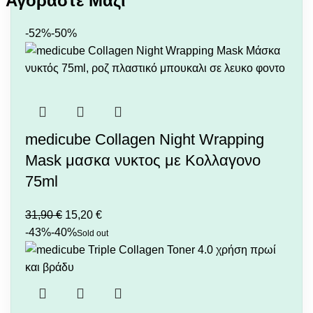
Υποστήριξη Τοπικών Επιχειρήσεων:
Επιλέγοντας
το Jamalu.gr, στηρίζετε μια ελληνική επιχείρηση που
-52%
-50%
έχει δεσμευτεί να φέρνει τα καλύτερα προϊόντα
περιποίησης δέρματος στο καταναλωτικό κοινό της
χώρας. 🌙
Διαλέξτε τη Collagen Night Wrapping Mask και χαρίστε
στο δέρμα σας την περιποίηση που του αξίζει!
medicube Collagen Night Wrapping
Mask μασκα νυκτος με Κολλαγονο
75ml
31,90
€
15,20
€
-43%
-40%
Sold out