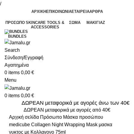
/
ΑΡΧΙΚΗ
ΕΠΙΚΟΙΝΩΝΙΑ
ΕΤΑΙΡΕΙΑ
ΑΡΘΡΑ
ΠΡΌΣΩΠΟ
SKINCARE TOOLS &
ΣΏΜΑ
ΜΑΚΙΓΙΆΖ
ACCESSORIES
BUNDLES
Search
Σύνδεση/Εγγραφή
Αγαπημένα
0
items
0,00
€
Menu
0
items
0,00
€
ΔΩΡΕΑΝ μεταφορικά με αγορές άνω των 40€
ΔΩΡΕΑΝ μεταφορικά με αγορές από 40€
Αρχική σελίδα
Πρόσωπο
Μάσκα προσώπου
medicube Collagen Night Wrapping Mask μασκα
νυκτος με Κολλαγονο 75ml