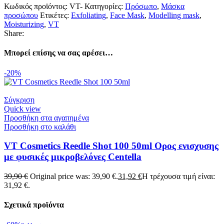
Κωδικός προϊόντος:
VT-
Κατηγορίες:
Πρόσωπο
,
Μάσκα
προσώπου
Ετικέτες:
Exfoliating
,
Face Mask
,
Modelling mask
,
Moisturizing
,
VT
Share:
Μπορεί επίσης να σας αρέσει…
-20%
Σύγκριση
Quick view
Προσθήκη στα αγαπημένα
Προσθήκη στο καλάθι
VT Cosmetics Reedle Shot 100 50ml Ορος ενισχυσης
με φυσικές μικροβελόνες Centella
39,90
€
Original price was: 39,90 €.
31,92
€
Η τρέχουσα τιμή είναι:
31,92 €.
Σχετικά προϊόντα