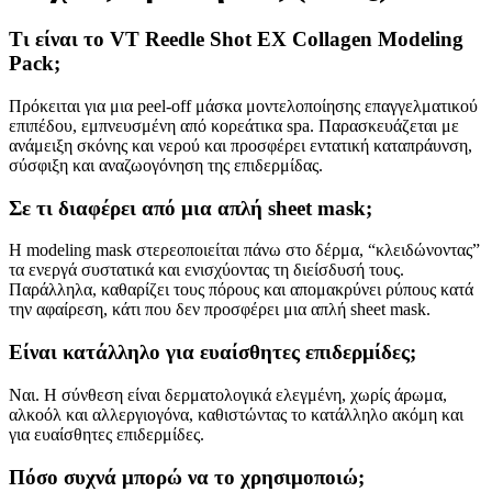
Τι είναι το VT Reedle Shot EX Collagen Modeling
Pack;
Πρόκειται για μια peel-off μάσκα μοντελοποίησης επαγγελματικού
επιπέδου, εμπνευσμένη από κορεάτικα spa. Παρασκευάζεται με
ανάμειξη σκόνης και νερού και προσφέρει εντατική καταπράυνση,
σύσφιξη και αναζωογόνηση της επιδερμίδας.
Σε τι διαφέρει από μια απλή sheet mask;
Η modeling mask στερεοποιείται πάνω στο δέρμα, “κλειδώνοντας”
τα ενεργά συστατικά και ενισχύοντας τη διείσδυσή τους.
Παράλληλα, καθαρίζει τους πόρους και απομακρύνει ρύπους κατά
την αφαίρεση, κάτι που δεν προσφέρει μια απλή sheet mask.
Είναι κατάλληλο για ευαίσθητες επιδερμίδες;
Ναι. Η σύνθεση είναι δερματολογικά ελεγμένη, χωρίς άρωμα,
αλκοόλ και αλλεργιογόνα, καθιστώντας το κατάλληλο ακόμη και
για ευαίσθητες επιδερμίδες.
Πόσο συχνά μπορώ να το χρησιμοποιώ;