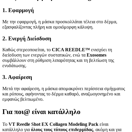
1. Εφαρμογή
Με την εφαρμογή, η μάσκα προσκολλάται τέλεια στο δέρμα,
εξασφαλίζοντας πλήρη και ομοιόμορφη κάλυψη.
2. Ενεργή Διείσδυση
Καθώς στερεοποιείται, το
CICA REEDLE™
ενισχύει τη
διείσδυση των ενεργών συστατικών, ενώ τα
Exosomes
συμβάλλουν στη ρύθμιση λιπαρότητας και τη βελτίωση της
ενυδάτωσης.
3. Αφαίρεση
Μετά την αφαίρεση, η μάσκα απομακρύνει περίσσεια σμήγματος
και ρύπους, αφήνοντας το δέρμα καθαρό, αναζωογονημένο και
εμφανώς βελτιωμένο.
Για ποι@ είναι κατάλληλο
Το
VT Reedle Shot EX Collagen Modeling Pack
είναι
κατάλληλο για
όλους τους τύπους επιδερμίδας
, ακόμη και για