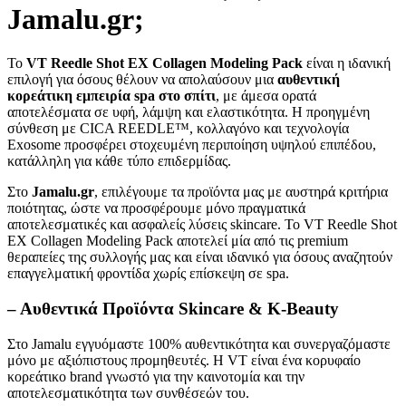
Jamalu.gr;
Το
VT Reedle Shot EX Collagen Modeling Pack
είναι η ιδανική
επιλογή για όσους θέλουν να απολαύσουν μια
αυθεντική
κορεάτικη εμπειρία spa στο σπίτι
, με άμεσα ορατά
αποτελέσματα σε υφή, λάμψη και ελαστικότητα. Η προηγμένη
σύνθεση με CICA REEDLE™, κολλαγόνο και τεχνολογία
Exosome προσφέρει στοχευμένη περιποίηση υψηλού επιπέδου,
κατάλληλη για κάθε τύπο επιδερμίδας.
Στο
Jamalu.gr
, επιλέγουμε τα προϊόντα μας με αυστηρά κριτήρια
ποιότητας, ώστε να προσφέρουμε μόνο πραγματικά
αποτελεσματικές και ασφαλείς λύσεις skincare. Το VT Reedle Shot
EX Collagen Modeling Pack αποτελεί μία από τις premium
θεραπείες της συλλογής μας και είναι ιδανικό για όσους αναζητούν
επαγγελματική φροντίδα χωρίς επίσκεψη σε spa.
– Αυθεντικά Προϊόντα Skincare & K-Beauty
Στο Jamalu εγγυόμαστε 100% αυθεντικότητα και συνεργαζόμαστε
μόνο με αξιόπιστους προμηθευτές. Η VT είναι ένα κορυφαίο
κορεάτικο brand γνωστό για την καινοτομία και την
αποτελεσματικότητα των συνθέσεών του.