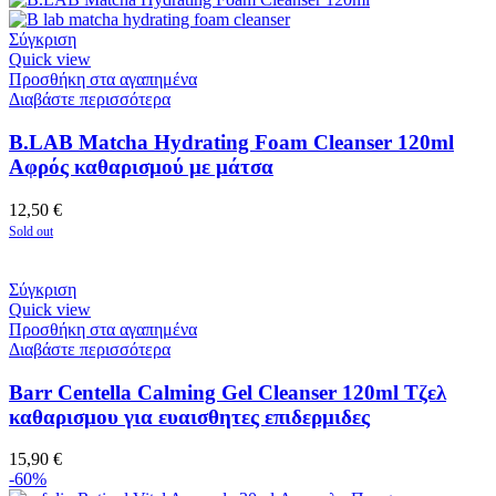
Σύγκριση
Quick view
Προσθήκη στα αγαπημένα
Διαβάστε περισσότερα
B.LAB Matcha Hydrating Foam Cleanser 120ml
Αφρός καθαρισμού με μάτσα
12,50
€
Sold out
Σύγκριση
Quick view
Προσθήκη στα αγαπημένα
Διαβάστε περισσότερα
Barr Centella Calming Gel Cleanser 120ml Τζελ
καθαρισμου για ευαισθητες επιδερμιδες
15,90
€
-60%