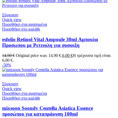
Σύγκριση
Quick view
Προσθήκη στα αγαπημένα
Προσθήκη στο καλάθι
esfolio Retinol Vital Ampoule 30ml Αμπουλα
Προσωπου με Ρετινολη για συσφιξη
14,90
€
Original price was: 14,90 €.
6,00
€
Η τρέχουσα τιμή είναι:
6,00 €.
-50%
Σύγκριση
Quick view
Προσθήκη στα αγαπημένα
Προσθήκη στο καλάθι
mixsoon Soondy Centella Asiatica Essence
προσώπου για καταπράυνση 100ml