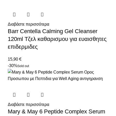
Με την επιλογή σας από το Jamalu.gr, στηρίζετε μια
ελληνική επιχείρηση που φέρνει τις πιο καινοτόμες
kBeauty λύσεις κοντά σας.
Διαβάστε περισσότερα
Επιλέξτε το TIRTIR Glow Travel Kit από το Jamalu.gr
Barr Centella Calming Gel Cleanser
και αποκτήστε την απόλυτη εμπειρία περιποίησης,
120ml Τζελ καθαρισμου για ευαισθητες
όπου κι αν βρίσκεστε! 🌟
επιδερμιδες
15,90
€
-30%
Sold out
Διαβάστε περισσότερα
Mary & May 6 Peptide Complex Serum