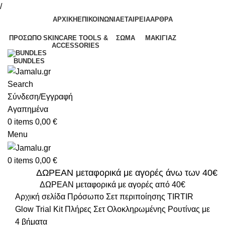
/
ΑΡΧΙΚΗ
ΕΠΙΚΟΙΝΩΝΙΑ
ΕΤΑΙΡΕΙΑ
ΑΡΘΡΑ
ΠΡΌΣΩΠΟ
SKINCARE TOOLS &
ΣΏΜΑ
ΜΑΚΙΓΙΆΖ
ACCESSORIES
BUNDLES
Search
Σύνδεση/Εγγραφή
Αγαπημένα
0
items
0,00
€
Menu
0
items
0,00
€
ΔΩΡΕΑΝ μεταφορικά με αγορές άνω των 40€
ΔΩΡΕΑΝ μεταφορικά με αγορές από 40€
Αρχική σελίδα
Πρόσωπο
Σετ περιποίησης
TIRTIR
Glow Trial Kit Πλήρες Σετ Ολοκληρωμένης Ρουτίνας με
4 βήματα