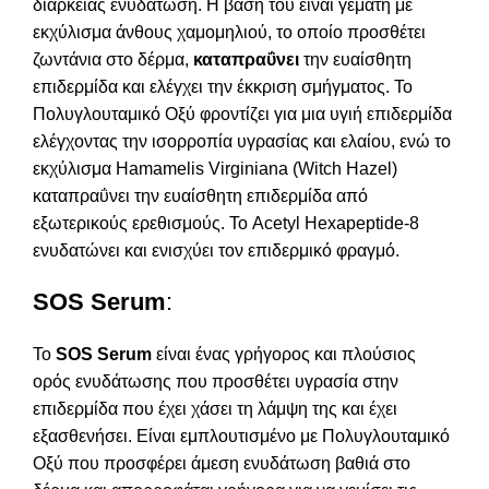
διάρκειας ενυδάτωση. Η βάση του είναι γεμάτη με
εκχύλισμα άνθους χαμομηλιού, το οποίο προσθέτει
ζωντάνια στο δέρμα,
καταπραΰνει
την ευαίσθητη
επιδερμίδα και ελέγχει την έκκριση σμήγματος. Το
Πολυγλουταμικό Οξύ φροντίζει για μια υγιή επιδερμίδα
ελέγχοντας την ισορροπία υγρασίας και ελαίου, ενώ το
εκχύλισμα Hamamelis Virginiana (Witch Hazel)
καταπραΰνει την ευαίσθητη επιδερμίδα από
εξωτερικούς ερεθισμούς. Το Acetyl Hexapeptide-8
ενυδατώνει και ενισχύει τον επιδερμικό φραγμό.
SOS Serum
:
Το
SOS Serum
είναι ένας γρήγορος και πλούσιος
ορός
ενυδάτωσης
που προσθέτει υγρασία στην
επιδερμίδα που έχει χάσει τη λάμψη της και έχει
εξασθενήσει. Είναι εμπλουτισμένο με Πολυγλουταμικό
Οξύ που προσφέρει άμεση ενυδάτωση βαθιά στο