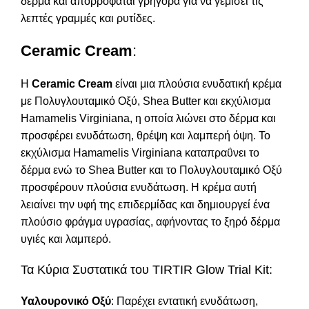
δέρμα και απορροφάται γρήγορα για να γεμίσει τις
λεπτές γραμμές και ρυτίδες.
Ceramic Cream
:
Η
Ceramic Cream
είναι μια πλούσια ενυδατική κρέμα
με Πολυγλουταμικό Οξύ, Shea Butter και εκχύλισμα
Hamamelis Virginiana, η οποία λιώνει στο δέρμα και
προσφέρει ενυδάτωση, θρέψη και λαμπερή όψη. Το
εκχύλισμα Hamamelis Virginiana καταπραΰνει το
δέρμα ενώ το Shea Butter και το Πολυγλουταμικό Οξύ
προσφέρουν πλούσια ενυδάτωση. Η κρέμα αυτή
λειαίνει την υφή της επιδερμίδας και δημιουργεί ένα
πλούσιο φράγμα υγρασίας, αφήνοντας το ξηρό δέρμα
υγιές και λαμπερό.
Τα Κύρια Συστατικά του TIRTIR Glow Trial Kit:
Υαλουρονικό Οξύ
: Παρέχει εντατική ενυδάτωση,