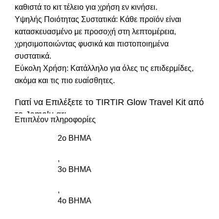
καθιστά το κιτ τέλειο για χρήση εν κινήσει.
Υψηλής Ποιότητας Συστατικά: Κάθε προϊόν είναι
κατασκευασμένο με προσοχή στη λεπτομέρεια,
χρησιμοποιώντας φυσικά και πιστοποιημένα
συστατικά.
Εύκολη Χρήση: Κατάλληλο για όλες τις επιδερμίδες,
ακόμα και τις πιο ευαίσθητες.
Γιατί να Επιλέξετε το TIRTIR Glow Travel Kit από
το Jamalu.gr;
Επιπλέον πληροφορίες
Το TIRTIR Glow Travel Kit είναι η ιδανική λύση για να
2o BHMA
διατηρήσετε την επιδερμίδα σας λαμπερή και
,
ενυδατωμένη όπου κι αν βρίσκεστε. Αυτό το σετ
3ο ΒΗΜΑ
προσφέρει τα απαραίτητα προϊόντα περιποίησης σε
ταξιδιωτικό μέγεθος, ιδανικά για κάθε τύπο δέρματος,
,
ακόμα και για τις πιο ευαίσθητες επιδερμίδες.
4ο ΒΗΜΑ