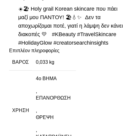
☀️🏖️ Holy grail Korean skincare που πάει
μαζί μου ΠΑΝΤΟΥ! 🏖️💧✨ Δεν τα
αποχωρίζομαι ποτέ, γιατί η λάμψη δεν κάνει
διακοπές 💛
#KBeauty
#TravelSkincare
#HolidayGlow
#creatorsearchinsights
Επιπλέον πληροφορίες
♬ I Forgot That You Existed – Taylor Swift
ΒΆΡΟΣ
0,033 kg
Συνδύασε με άλλα προϊόντα
4ο ΒΗΜΑ
SKIN1004 Madagascar Centella Probio Cica
Essence Toner
για καθημερινή καταπράυνση/
,
ενυδάτωση.
ΕΠΑΝΟΡΘΩΣΗ
ΧΡΉΣΗ
,
SKIN1004 Probio-Cica Intensive Ampoule
για
ΘΡΕΨΗ
άμεση επανόρθωση της επιδερμίδας και ενίσχυση
του επιδερμικού φραγμού.
,