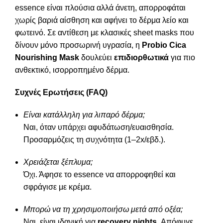
essence είναι πλούσια αλλά άνετη, απορροφάται
χωρίς βαριά αίσθηση και αφήνει το δέρμα λείο και
φωτεινό. Σε αντίθεση με κλασικές sheet masks που
δίνουν μόνο προσωρινή υγρασία, η
Probio Cica
Nourishing Mask
δουλεύει
επιδιορθωτικά
για πιο
ανθεκτικό, ισορροπημένο δέρμα.
Συχνές Ερωτήσεις (FAQ)
Είναι κατάλληλη για λιπαρό δέρμα;
Ναι, όταν υπάρχει αφυδάτωση/ευαισθησία.
Προσαρμόζεις τη συχνότητα (1–2x/εβδ.).
Χρειάζεται ξέπλυμα;
Όχι. Άφησε το essence να απορροφηθεί και
σφράγισε με κρέμα.
Μπορώ να τη χρησιμοποιήσω μετά από οξέα;
Ναι, είναι ιδανική για
recovery nights
. Απόφυγε