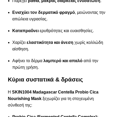
Παρέχει
βαθιά, μακράς διάρκειας ενυδάτωση
.
Ενισχύει τον δερματικό φραγμό
, μειώνοντας την
απώλεια υγρασίας.
Καταπραΰνει
ερυθρότητες και ευαισθησίες.
Χαρίζει
ελαστικότητα και άνεση
χωρίς κολλώδη
αίσθηση.
Αφήνει το δέρμα
λαμπερό και απαλό
από την
πρώτη χρήση.
Κύρια συστατικά & δράσεις
Η
SKIN1004 Madagascar Centella Probio Cica
Nourishing Mask
ξεχωρίζει για τη στοχευμένη
σύνθεσή της:
Probio-Cica (Fermented Centella Complex):