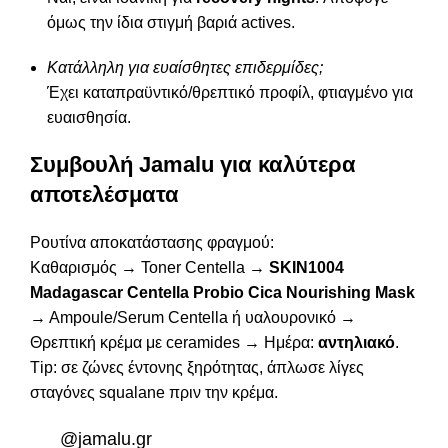
όμως την ίδια στιγμή βαριά actives.
Κατάλληλη για ευαίσθητες επιδερμίδες;
Έχει καταπραϋντικό/θρεπτικό προφίλ, φτιαγμένο για
ευαισθησία.
Συμβουλή Jamalu για καλύτερα
αποτελέσματα
Ρουτίνα αποκατάστασης φραγμού:
Καθαρισμός → Toner Centella →
SKIN1004
Madagascar Centella Probio Cica Nourishing Mask
→ Ampoule/Serum Centella ή υαλουρονικό →
Θρεπτική κρέμα με ceramides → Ημέρα:
αντηλιακό
.
Τip: σε ζώνες έντονης ξηρότητας, άπλωσε λίγες
σταγόνες squalane πριν την κρέμα.
@jamalu.gr