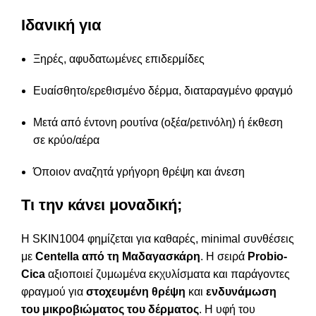
Ιδανική για
Ξηρές, αφυδατωμένες επιδερμίδες
Ευαίσθητο/ερεθισμένο δέρμα, διαταραγμένο φραγμό
Μετά από έντονη ρουτίνα (οξέα/ρετινόλη) ή έκθεση
σε κρύο/αέρα
Όποιον αναζητά γρήγορη θρέψη και άνεση
Τι την κάνει μοναδική;
Η SKIN1004 φημίζεται για καθαρές, minimal συνθέσεις
με
Centella από τη Μαδαγασκάρη
. Η σειρά
Probio-
Cica
αξιοποιεί ζυμωμένα εκχυλίσματα και παράγοντες
φραγμού για
στοχευμένη θρέψη
και
ενδυνάμωση
του μικροβιώματος του δέρματος
. Η υφή του