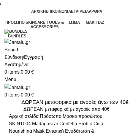
/
ΑΡΧΙΚΗ
ΕΠΙΚΟΙΝΩΝΙΑ
ΕΤΑΙΡΕΙΑ
ΑΡΘΡΑ
ΠΡΌΣΩΠΟ
SKINCARE TOOLS &
ΣΏΜΑ
ΜΑΚΙΓΙΆΖ
ACCESSORIES
BUNDLES
Search
Σύνδεση/Εγγραφή
Αγαπημένα
0
items
0,00
€
Menu
0
items
0,00
€
ΔΩΡΕΑΝ μεταφορικά με αγορές άνω των 40€
ΔΩΡΕΑΝ μεταφορικά με αγορές από 40€
Αρχική σελίδα
Πρόσωπο
Μάσκα προσώπου
SKIN1004 Madagascar Centella Probio Cica
Nourishing Mask Εντατική Ενυδάτωση &