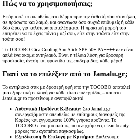
Πώς να το χρησιμοποιήσεις;
Εφάρμοσέ το απευθείας στο δέρμα πριν την έκθεσή σου στον ήλιο,
σε πρόσωπο και λαιμό, και ανανέωσε όσο συχνά επιθυμείς ή κάθε
δύο ώρες για καλύτερα αποτελέσματα. Η πρακτική μορφή του
επιτρέπει να το έχεις πάντα μαζί σου, είτε στην τσάντα είτε στην
τσέπη σου!
Το TOCOBO Cica Cooling Sun Stick SPF 50+ PA++++ δεν είναι
απλά ένα ακόμα αντηλιακό. Είναι η τέλεια λύση για δροσερή
προστασία, άνεση και φροντίδα της επιδερμίδας, κάθε μέρα!
Γιατί να το επιλέξετε από το Jamalu.gr;
Το αντηλιακό στικ με δροσερή υφή από την TOCOBO αποτελεί
μια εξαιρετική επιλογή για κάθε τύπο επιδερμίδας – και στο
Jamalu.gr το προτείνουμε ανεπιφύλακτα!
Αυθεντικά Προϊόντα K-Beauty:
Στο Jamalu.gr
συνεργαζόμαστε απευθείας με επίσημους διανομείς της
Κορέας και εγγυόμαστε 100% γνήσια προϊόντα. Το
TOCOBO είναι μια από τις πιο ανερχόμενες clean beauty
μάρκες που αγαπιέται παγκοσμίως.
Εξειδίκευση & Επιλογή με Κριτήρια:
Διαλέγουμε