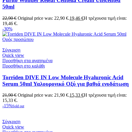
Purito Wonder Releaf Centella Cream Unscented
50ml
22,90
€
Original price was: 22,90 €.
19,46
€
Η τρέχουσα τιμή είναι:
19,46 €.
-30%
Σύγκριση
Quick view
Προσθήκη στα αγαπημένα
Προσθήκη στο καλάθι
Torriden DIVE IN Low Molecule Hyaluronic Acid
Serum 50ml Υαλουρονικό Οξύ για βαθιά ενυδάτωση
21,90
€
Original price was: 21,90 €.
15,33
€
Η τρέχουσα τιμή είναι:
15,33 €.
-15%
Sold out
Σύγκριση
Quick view