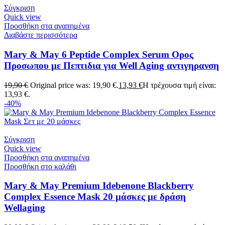
Σύγκριση
Quick view
Προσθήκη στα αγαπημένα
Διαβάστε περισσότερα
Mary & May 6 Peptide Complex Serum Ορος
Προσωπου με Πεπτιδια για Well Aging αντιγηρανση
19,90
€
Original price was: 19,90 €.
13,93
€
Η τρέχουσα τιμή είναι:
13,93 €.
-40%
Σύγκριση
Quick view
Προσθήκη στα αγαπημένα
Προσθήκη στο καλάθι
Mary & May Premium Idebenone Blackberry
Complex Essence Mask 20 μάσκες με δράση
Wellaging