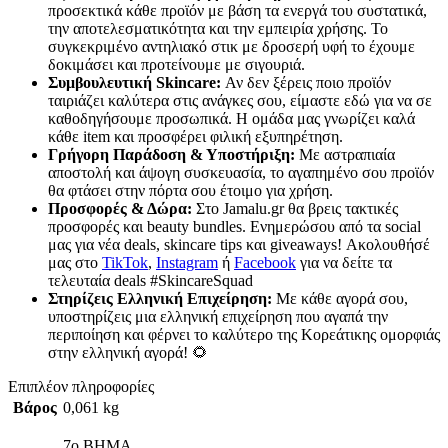
προσεκτικά κάθε προϊόν με βάση τα ενεργά του συστατικά,
την αποτελεσματικότητα και την εμπειρία χρήσης. Το
συγκεκριμένο αντηλιακό στικ με δροσερή υφή το έχουμε
δοκιμάσει και προτείνουμε με σιγουριά.
Συμβουλευτική Skincare:
Αν δεν ξέρεις ποιο προϊόν
ταιριάζει καλύτερα στις ανάγκες σου, είμαστε εδώ για να σε
καθοδηγήσουμε προσωπικά. Η ομάδα μας γνωρίζει καλά
κάθε item και προσφέρει φιλική εξυπηρέτηση.
Γρήγορη Παράδοση & Υποστήριξη:
Με αστραπιαία
αποστολή και άψογη συσκευασία, το αγαπημένο σου προϊόν
θα φτάσει στην πόρτα σου έτοιμο για χρήση.
Προσφορές & Δώρα:
Στο Jamalu.gr θα βρεις τακτικές
προσφορές και beauty bundles. Ενημερώσου από τα social
μας για νέα deals, skincare tips και giveaways! Ακολουθήσέ
μας στο
TikTok
,
Instagram
ή
Facebook
για να δείτε τα
τελευταία deals #SkincareSquad
Στηρίζεις Ελληνική Επιχείρηση:
Με κάθε αγορά σου,
υποστηρίζεις μια ελληνική επιχείρηση που αγαπά την
περιποίηση και φέρνει το καλύτερο της Κορεάτικης ομορφιάς
στην ελληνική αγορά! 🌻
Επιπλέον πληροφορίες
Βάρος
0,061 kg
7ο ΒΗΜΑ