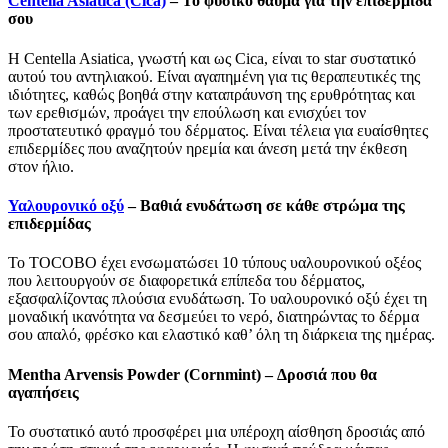
Centella Asiatica (Cica)
– Το φυσικό θαύμα για την επιδερμίδα
σου
Η Centella Asiatica, γνωστή και ως Cica, είναι το star συστατικό
αυτού του αντηλιακού. Είναι αγαπημένη για τις θεραπευτικές της
ιδιότητες, καθώς βοηθά στην καταπράυνση της ερυθρότητας και
των ερεθισμών, προάγει την επούλωση και ενισχύει τον
προστατευτικό φραγμό του δέρματος. Είναι τέλεια για ευαίσθητες
επιδερμίδες που αναζητούν ηρεμία και άνεση μετά την έκθεση
στον ήλιο.
Υαλουρονικό οξύ
– Βαθιά ενυδάτωση σε κάθε στρώμα της
επιδερμίδας
Το TOCOBO έχει ενσωματώσει 10 τύπους υαλουρονικού οξέος
που λειτουργούν σε διαφορετικά επίπεδα του δέρματος,
εξασφαλίζοντας πλούσια ενυδάτωση. Το υαλουρονικό οξύ έχει τη
μοναδική ικανότητα να δεσμεύει το νερό, διατηρώντας το δέρμα
σου απαλό, φρέσκο και ελαστικό καθ’ όλη τη διάρκεια της ημέρας.
Mentha Arvensis Powder (Cornmint) – Δροσιά που θα
αγαπήσεις
Το συστατικό αυτό προσφέρει μια υπέροχη αίσθηση δροσιάς από