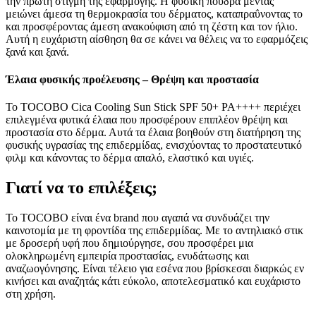
την πρώτη στιγμή της εφαρμογής. Η φυσική πούδρα μέντας
μειώνει άμεσα τη θερμοκρασία του δέρματος, καταπραΰνοντας το
και προσφέροντας άμεση ανακούφιση από τη ζέστη και τον ήλιο.
Αυτή η ευχάριστη αίσθηση θα σε κάνει να θέλεις να το εφαρμόζεις
ξανά και ξανά.
Έλαια φυσικής προέλευσης – Θρέψη και προστασία
Το TOCOBO Cica Cooling Sun Stick SPF 50+ PA++++ περιέχει
επιλεγμένα φυτικά έλαια που προσφέρουν επιπλέον θρέψη και
προστασία στο δέρμα. Αυτά τα έλαια βοηθούν στη διατήρηση της
φυσικής υγρασίας της επιδερμίδας, ενισχύοντας το προστατευτικό
φιλμ και κάνοντας το δέρμα απαλό, ελαστικό και υγιές.
Γιατί να το επιλέξεις;
Το TOCOBO είναι ένα brand που αγαπά να συνδυάζει την
καινοτομία με τη φροντίδα της επιδερμίδας. Με το αντηλιακό στικ
με δροσερή υφή που δημιούργησε, σου προσφέρει μια
ολοκληρωμένη εμπειρία προστασίας, ενυδάτωσης και
αναζωογόνησης. Είναι τέλειο για εσένα που βρίσκεσαι διαρκώς εν
κινήσει και αναζητάς κάτι εύκολο, αποτελεσματικό και ευχάριστο
στη χρήση.