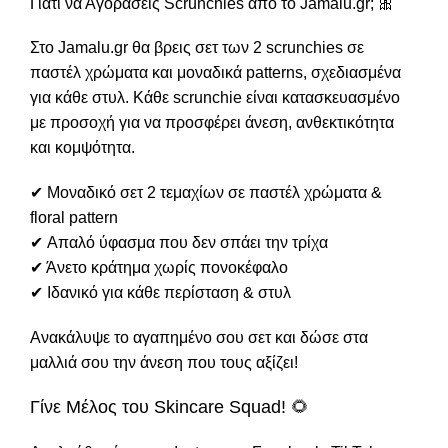
Γιατί να Αγοράσεις Scrunchies από το Jamalu.gr; 🎀
Στο Jamalu.gr θα βρεις σετ των 2 scrunchies σε
παστέλ χρώματα και μοναδικά patterns, σχεδιασμένα
για κάθε στυλ. Κάθε scrunchie είναι κατασκευασμένο
με προσοχή για να προσφέρει άνεση, ανθεκτικότητα
και κομψότητα.
✔ Μοναδικό σετ 2 τεμαχίων σε παστέλ χρώματα &
floral pattern
✔ Απαλό ύφασμα που δεν σπάει την τρίχα
✔ Άνετο κράτημα χωρίς πονοκέφαλο
✔ Ιδανικό για κάθε περίσταση & στυλ
Ανακάλυψε το αγαπημένο σου σετ και δώσε στα
μαλλιά σου την άνεση που τους αξίζει!
Γίνε Μέλος του Skincare Squad! 🌻