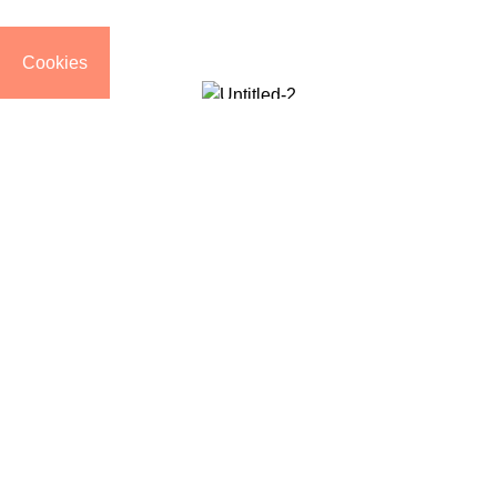
Cookies
“Ανακάλυψε τη φυσική σου λάμψη”
SOCIAL MEDIA
ΠΛΗΡΟΦΟΡΙΕΣ
Τρόποι Αποστολής