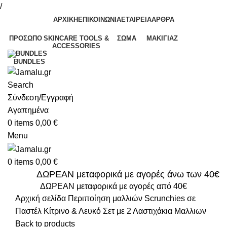
/
ΑΡΧΙΚΗ
ΕΠΙΚΟΙΝΩΝΙΑ
ΕΤΑΙΡΕΙΑ
ΑΡΘΡΑ
ΠΡΌΣΩΠΟ
SKINCARE TOOLS &
ΣΏΜΑ
ΜΑΚΙΓΙΆΖ
ACCESSORIES
BUNDLES
Search
Σύνδεση/Εγγραφή
Αγαπημένα
0
items
0,00
€
Menu
0
items
0,00
€
ΔΩΡΕΑΝ μεταφορικά με αγορές άνω των 40€
ΔΩΡΕΑΝ μεταφορικά με αγορές από 40€
Αρχική σελίδα
Περιποίηση μαλλιών
Scrunchies σε
Παστέλ Κίτρινο & Λευκό Σετ με 2 Λαστιχάκια Μαλλιων
Back to products