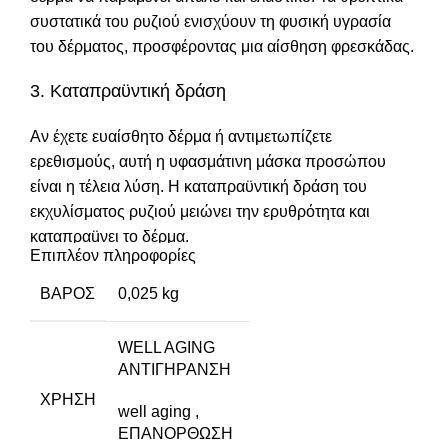
συστατικά του ρυζιού ενισχύουν τη φυσική υγρασία
του δέρματος, προσφέροντας μια αίσθηση φρεσκάδας.
3. Καταπραϋντική δράση
Αν έχετε ευαίσθητο δέρμα ή αντιμετωπίζετε
ερεθισμούς, αυτή η υφασμάτινη μάσκα προσώπου
είναι η τέλεια λύση. Η καταπραϋντική δράση του
εκχυλίσματος ρυζιού μειώνει την ερυθρότητα και
καταπραüνει το δέρμα.
Επιπλέον πληροφορίες
Σύνθεση και τεχνολογία
ΒΆΡΟΣ
0,025 kg
Ειδική φόρμουλα με εκχύλισμα ρυζιού
WELL AGING
ΑΝΤΙΓΗΡΑΝΣΗ
Η
MISSHA Airy Fit Sheet Mask Rice
περιέχει υψηλή
ΧΡΉΣΗ
συγκέντρωση εκχυλίσματος ρυζιού, το οποίο είναι
well aging
,
πλούσιο σε βιταμίνες και ανόργανα συστατικά. Αυτά τα
ΕΠΑΝΟΡΘΩΣΗ