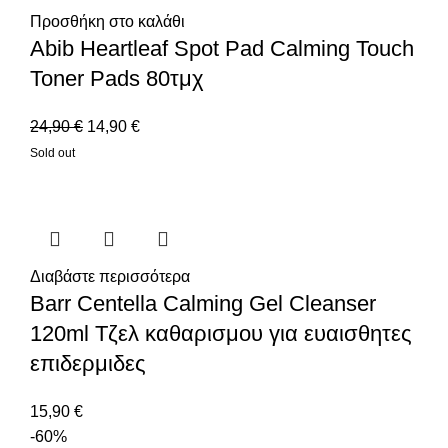
προσαρμόζοντάς τη στις καμπύλες.
Προσθήκη στο καλάθι
Χρόνος αναμονής:
Αφήστε τη μάσκα για 10-20
Abib Heartleaf Spot Pad Calming Touch
λεπτά ώστε να απορροφηθούν πλήρως τα
Toner Pads 80τμχ
συστατικά.
Αφαίρεση:
Αφαιρέστε απαλά τη μάσκα και κάντε
24,90
€
14,90
€
μασάζ με το υπόλοιπο προϊόν για μέγιστη
Sold out
απορρόφηση.
Γιατί να επιλέξετε τη MISSHA Airy Fit
Sheet Mask Rice;
Διαβάστε περισσότερα
Η MISSHA είναι μία από τις κορυφαίες μάρκες στην
Barr Centella Calming Gel Cleanser
Κορεάτικη περιποίηση δέρματος, γνωστή για τα
120ml Τζελ καθαρισμου για ευαισθητες
καινοτόμα προϊόντα υψηλής ποιότητας. Η
υφασμάτινη
επιδερμιδες
μάσκα προσώπου με ρύζι
αποτελεί την τέλεια
επιλογή για:
15,90
€
-60%
Όσους αναζητούν φυσική λάμψη.