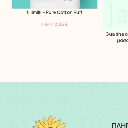
fillimilli – Pure Cotton Puff
ΠΡΟΣΘΉΚΗ ΣΤΟ ΚΑΛΆΘΙ
2,25
€
4,50
€
Gua sha α
ΔΙΑΒΆΣΤΕ ΠΕ
μασα
ΠΛΗ