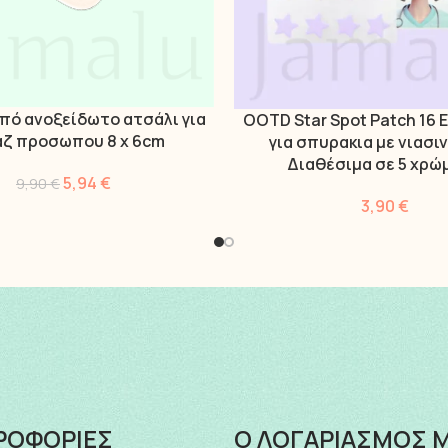
πό ανοξείδωτο ατσάλι για
OOTD Star Spot Patch 16
ΡΙΣΣΌΤΕΡΑ
ΕΠΙΛΟΓΉ
ζ προσωπου 8 x 6cm
για σπυρακια με νιασιν
Διαθέσιμα σε 5 χρώ
5,94
€
9,90
€
3,90
€
ΡΟΦΟΡΙΕΣ
Ο ΛΟΓΑΡΙΑΣΜΟΣ 