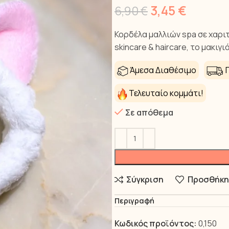
3,45
€
6,90
€
Κορδέλα μαλλιών spa σε χαριτ
skincare & haircare, το μακιγ
Άμεσα Διαθέσιμο
Π
Τελευταίο κομμάτι!
Σε απόθεμα
Σύγκριση
Προσθήκη
Περιγραφή
Κωδικός προϊόντος:
0,150