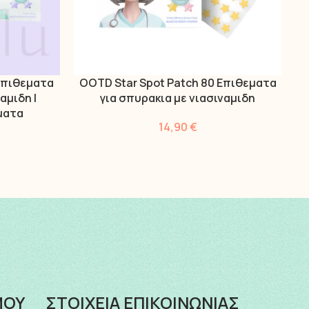
 Επιθεματα
OOTD Star Spot Patch 80 Επιθεματα
ΔΙΑΒΆΣΤΕ ΠΕΡΙΣΣΌΤΕΡΑ
ΔΙ
αμιδη |
για σπυρακια με νιασιναμιδη
ματα
14,90
€
ΜΟΥ
ΣΤΟΙΧΕΙΑ ΕΠΙΚΟΙΝΩΝΙΑΣ