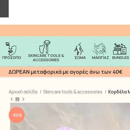
/
SKINCARE TOOLS &
ΠΡΌΣΩΠΟ
ΣΏΜΑ
ΜΑΚΙΓΙΆΖ
BUNDLES
ACCESSORIES
ΔΩΡΕΑΝ μεταφορικά με αγορές άνω των 40€
Αρχική σελίδα
Skincare tools & accessories
Κορδέλα Μ
-50%