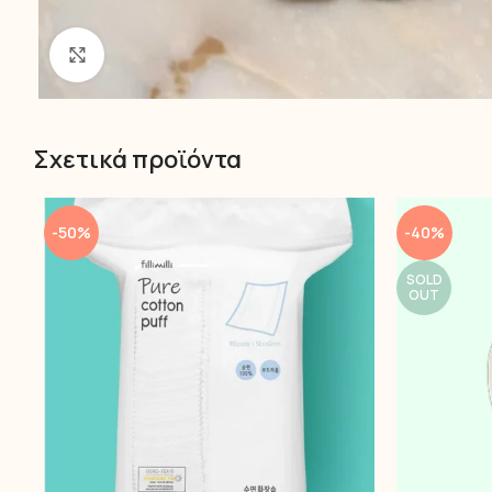
Click to enlarge
Σχετικά προϊόντα
-50%
-40%
SOLD
OUT