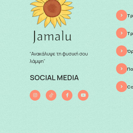
Τρ
Τρ
Όρ
“Ανακάλυψε τη φυσική σου
λάμψη”
Πο
SOCIAL MEDIA
Co