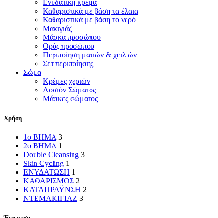
Ενυδατική κρέμα
Καθαριστικά με βάση τα έλαια
Καθαριστικά με βάση το νερό
Μακιγιάζ
Μάσκα προσώπου
Ορός προσώπου
Περιποίηση ματιών & χειλιών
Σετ περιποίησης
Σώμα
Κρέμες χεριών
Λοσιόν Σώματος
Μάσκες σώματος
Χρήση
1ο ΒΗΜΑ
3
2o BHMA
1
Double Cleansing
3
Skin Cycling
1
ΕΝΥΔΑΤΩΣΗ
1
ΚΑΘΑΡΙΣΜΟΣ
2
ΚΑΤΑΠΡΑΫΝΣΗ
2
ΝΤΕΜΑΚΙΓΙΑΖ
3
Έκπτωση