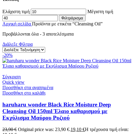
Ελάχιστη τιμή
Μέγιστη τιμή
Φιλτράρισμα
Αρχική σελίδα
Προϊόντα με ετικέτα “Cleansing Oil”
Προβάλλονται όλα - 3 αποτελέσματα
Διάλεξε Φίλτρα
-20%
Σύγκριση
Quick view
Προσθήκη στα αγαπημένα
Προσθήκη στο καλάθι
haruharu wonder Black Rice Moisture Deep
Cleansing Oil 150ml Έλαιο καθαρισμού με
Εκχύλισμα Μαύρου Ρυζιού
23,90
€
Original price was: 23,90 €.
19,10
€
Η τρέχουσα τιμή είναι: