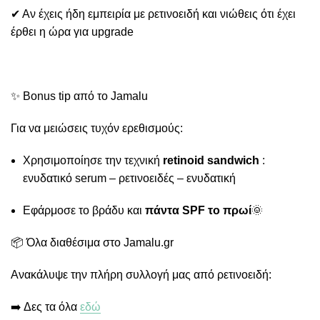
✔ Αν έχεις ήδη εμπειρία με ρετινοειδή και νιώθεις ότι έχει
έρθει η ώρα για upgrade
✨ Bonus tip από το Jamalu
Για να μειώσεις τυχόν ερεθισμούς:
Χρησιμοποίησε την τεχνική
retinoid
sandwich
:
ενυδατικό serum – ρετινοειδές – ενυδατική
Εφάρμοσε το βράδυ και
πάντα SPF το πρωί
🌞
📦 Όλα διαθέσιμα στο Jamalu.gr
Ανακάλυψε την πλήρη συλλογή μας από ρετινοειδή:
➡️ Δες τα όλα
εδώ