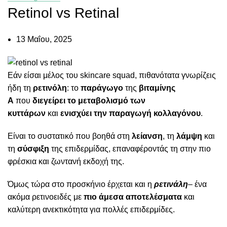
Retinol vs Retinal
13 Μαΐου, 2025
Εάν είσαι μέλος του skincare squad, πιθανότατα γνωρίζεις
ήδη τη
ρετινόλη
: το
παράγωγο
της
βιταμίνης
Α
που
διεγείρει το μεταβολισμό των
κυττάρων
και
ενισχύει την παραγωγή κολλαγόνου
.
Είναι το συστατικό που βοηθά στη
λείανση
, τη
λάμψη
και
τη
σύσφιξη
της επιδερμίδας, επαναφέροντάς τη στην πιο
φρέσκια και ζωντανή εκδοχή της.
Όμως τώρα στο προσκήνιο έρχεται και η
ρετινάλη
– ένα
ακόμα ρετινοειδές με
πιο άμεσα αποτελέσματα
και
καλύτερη ανεκτικότητα για πολλές επιδερμίδες.