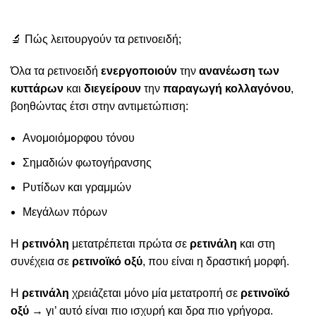
🔬 Πώς λειτουργούν τα ρετινοειδή;
Όλα τα ρετινοειδή
ενεργοποιούν
την
ανανέωση των
κυττάρων
και
διεγείρουν
την
παραγωγή κολλαγόνου
,
βοηθώντας έτσι στην αντιμετώπιση:
Ανομοιόμορφου τόνου
Σημαδιών φωτογήρανσης
Ρυτίδων και γραμμών
Μεγάλων πόρων
Η
ρετινόλη
μετατρέπεται πρώτα σε
ρετινάλη
και στη
συνέχεια σε
ρετινοϊκό οξύ
, που είναι η δραστική μορφή.
Η
ρετινάλη
χρειάζεται μόνο μία μετατροπή σε
ρετινοϊκό
οξύ
→ γι’ αυτό είναι πιο ισχυρή και δρα πιο γρήγορα.